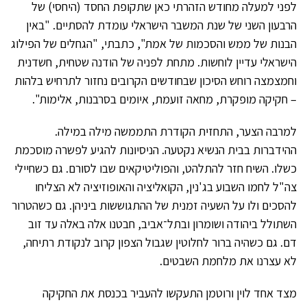
לפני למעלה מחודש הזהרתי כאן שתקופת החסד (היחסי) של
הרבעון השני של שנת המשבר הישראלי עומדת להסתיים. "באין
הבנות של ממש והסכמות של אמת", כתבתי, "הגחלים של הפילוג
הישראלי עדיין לוחשות. מתחת לפניה של הודנה שטחית, חשדנית
וחמצמצה רוחש הסיכון שבחודשים הקרובים נחזור לתרחיש בלהות
– חקיקה מופקרת, מחאה זועמת, איומים בסרבנות, אלימות".
למרבה הצער, התחזית הקודרת התממשה מילה במילה.
ההידברות בבית הנשיא נקטעה. הניסיונות להגיע לפשרה מוסכמת
כשלו. השיח חזר להתלהט, והפוליטיקאים שבו לסורם. גם כשחיילי
צה"ל לחמו השבוע בג'נין, הקואליציה והאופוזיציה לא הצליחו
להסכים ולו על השעיה זמנית של ההתגוששות ביניהן. גם כשהטרור
השתולל ביהודה ושומרון ובתל־אביב, חבטנו אלה באלה עד זוב
דם. גם כשהיה ברור לחלוטין שגבול הצפון קרוב לנקודת רתיחה,
לא עצרנו את מלחמת השבטים.
מצד אחד לוין ורוטמן התעקשו להעביר בכנסת את החקיקה