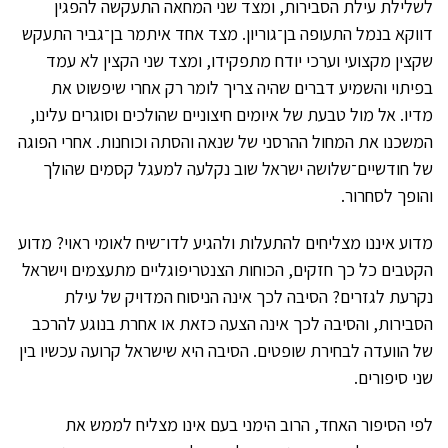
לשלילת עילת הסבירות, ומצד שני המחאה התעקשה להפגין
דווקא בנמל התעופה בן־גוריון. מצד אחד איתמר בן־גביר התעקש
שקצין מקצועי וערכי יודח מתפקידו, ומצד שני הקצין לא עמד
בפיתוי והשמיע דברים שהיה צריך לומר רק אחרי שיפשוט את
מדיו. אל מול טבעת של איומים חיצוניים שהולכים וסוגרים עלינו,
המשכנו את המחול ההרסני של שנאה והסתה וכוחנות. אחרי הפוגה
של חודשיים־שלושה ישראל שוב נקלעה למעגל קסמים שהולך
והופך לסחרור.
מדוע איננו מצליחים להתעלות ולהגיע לדו־שיח לאומי ראוי? מדוע
הקטבים כל כך חזקים, הכוחות הצנטריפוגליים מתעצמים וישראל
נקרעת לגזרים? הסיבה לכך אינה הניסוח המדויק של עילת
הסבירות, והסיבה לכך אינה הצעה כזאת או אחרת בנוגע להרכב
של הוועדה לבחירת שופטים. הסיבה היא שישראל קרועה עכשיו בין
שני סיפורים.
לפי הסיפור האחד, הרוב הימני בעם אינו מצליח לממש את