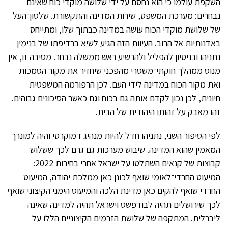
השקפת עולמו כי הוא נחסם על ידי שלושה מוקדי כוח שאינם
נבחרים: מערכת המשפט, שירות המדינה והתקשורת. שלטון־העל
של שלושת מוקדי הכוח עושה במדינה כבתוך שלו, ומתייחס
באדנותיות אל הרוב. העיוות הזה הגיע לשיא ברדיפתו של בנימין
נתניהו ובניסיון להפליל ולהרשיע ראש ממשלה נבחר. מסיבה זו, אין
מנוס ממהלך חוקתי־משטרי מהפכני שיחזיר את מקור הסמכות
ואת מקור הכוח במדינה לידי העם. לכן הרפורמה המשפטית
חיונית, לכן נכון לקדם אותה גם בכוח וגם כאשר הסיכונים גבוהים.
זהו מאבק על זהותו היהודית של הבית.
לפי הסיפור השני, נתניהו חדל להיות מנהיג דמוקרטי והיה למונרך
המאמין שהוא המדינה. שיבוש מערכות גם גרם לכך ששלוש
קבוצות של קנאים השתלטו על ישראל אחרי בחירות 2022:
המיעוט החרדי־לאומי שואף לכונן כאן ממלכת יהודה, המיעוט
החרדי שואף להקים כאן מדינת הלכה והמיעוט הימני הקיצוני שואף
לכך שירושלים תהיה לבודפשט וישראל תהיה למדינה שאינה
ליברלית. המתקפה של שלושת הזרמים הקיצוניים הללו על