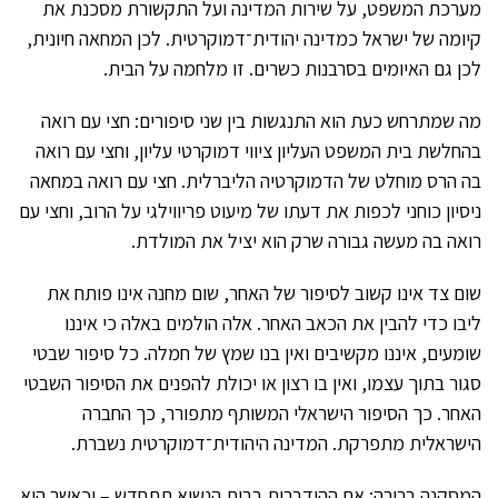
מערכת המשפט, על שירות המדינה ועל התקשורת מסכנת את
קיומה של ישראל כמדינה יהודית־דמוקרטית. לכן המחאה חיונית,
לכן גם האיומים בסרבנות כשרים. זו מלחמה על הבית.
מה שמתרחש כעת הוא התנגשות בין שני סיפורים: חצי עם רואה
בהחלשת בית המשפט העליון ציווי דמוקרטי עליון, וחצי עם רואה
בה הרס מוחלט של הדמוקרטיה הליברלית. חצי עם רואה במחאה
ניסיון כוחני לכפות את דעתו של מיעוט פריווילגי על הרוב, וחצי עם
רואה בה מעשה גבורה שרק הוא יציל את המולדת.
שום צד אינו קשוב לסיפור של האחר, שום מחנה אינו פותח את
ליבו כדי להבין את הכאב האחר. אלה הולמים באלה כי איננו
שומעים, איננו מקשיבים ואין בנו שמץ של חמלה. כל סיפור שבטי
סגור בתוך עצמו, ואין בו רצון או יכולת להפנים את הסיפור השבטי
האחר. כך הסיפור הישראלי המשותף מתפורר, כך החברה
הישראלית מתפרקת. המדינה היהודית־דמוקרטית נשברת.
המסקנה ברורה: אם ההידברות בבית הנשיא תתחדש – וכאשר היא