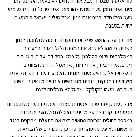
סוריאליסטי מצמרר, אבל אורחות חיינו לא באמת השתנו. שְתו
מים, אמר נחמן שי. הישמעו להוראות, אמר פרופ' גבי ברבש. מתי
מעט נפלו חלל ורבים אגרו מזון, אבל מיליוני ישראלים המשיכו
לחיות בסבבה.
אחר כך עלה החשש שמלחמת הקורונה דומה למלחמת לבנון
השנייה. מישהו לא קרא את המפה וזלזל באויב. המערכת
הממלכתית שאמורה להגן על כולנו החלידה. על כן הימ"חים
ריקים. אין די ציוד, אין די זיווד, אין אמל"ח חיוני. הצוותים
הנשלחים אל קו האש אינם מוגנים כהלכה. ובעוד בחופי תל אביב
משחקים במטקות, בחזית מתרחשים אירועים מדאיגים. משהו
השתבש. משהו מקולקל. ישראל לא מצליחה לנצח.
אבל כעת קיימת סכנה אמיתית שאנחנו עומדים בפני מלחמת יום
הכיפורים. קו ברלב של מדיניות ההכלה נפל. העלייה החדה
במספר החולים מוכיחה שהאויב חצה את התעלה. מתקפת הנגד
הראשונה לא עלתה יפה. תוך כדי כך, הגנרלים של הבריאות
מתקוטטים עם הגנרלים של האוצר. ופתאום ברור שאם לא נפעל