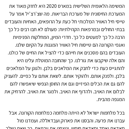
המשימה הלאומית השלישית במארס 2020 היא לחזק מאוד את
המערכת החיסונית של מערכת הבריאות. מה שצ'רצ'יל אמר על
טייסי חיל האוויר המלכותי חל כעת על הרופאים, האחיות והעובדים
בבתי החולים ובמרפאות הקהילתיות: מעולם לא חבו רבים כל כך
הרבה כל כך למעטים כל כך. חדרי המיון, המחלקות הפנימיות
ואגפי הקורונה הם טייסות חיל האוויר המגנות על הקיום שלנו.
העובדים בהם מסכנים את חייהם כדי להציל את החיים של כולנו.
והם אלה שיקבעו את גורלנו. כך שהחובה המוטלת עלינו היא
להתגייס כעת כדי לחבק את המלאכים בלבן. ולגונן על המלאכים
בלבן. ולפנק אותם. ולהוקיר אותם. לשאת אותם על כפיים. להעניק
להם גם את הכלים הפיזיים וגם את החוסן הנפשי שיאפשרו להם
לבלום את האויב. ולהדוף את האויב. ולמגר את האויב. להרחיק את
המגפה מהבית.
בכל מלחמות ישראל לא הייתה מלחמה כמלחמת הקורונה. אבל
עברנו את פרעה. והבסנו את פארוק ועבדאללה. ועמדנו מול
סאדאת ואסד וסאדאם חוסיין. וניצחנו את ערפאת. כך שאם נשלב