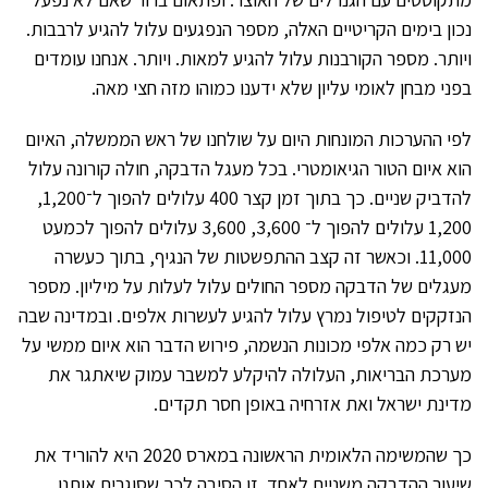
נכון בימים הקריטיים האלה, מספר הנפגעים עלול להגיע לרבבות.
ויותר. מספר הקורבנות עלול להגיע למאות. ויותר. אנחנו עומדים
בפני מבחן לאומי עליון שלא ידענו כמוהו מזה חצי מאה.
לפי ההערכות המונחות היום על שולחנו של ראש הממשלה, האיום
הוא איום הטור הגיאומטרי. בכל מעגל הדבקה, חולה קורונה עלול
להדביק שניים. כך בתוך זמן קצר 400 עלולים להפוך ל־1,200,
1,200 עלולים להפוך ל־ 3,600, 3,600 עלולים להפוך לכמעט
11,000. וכאשר זה קצב ההתפשטות של הנגיף, בתוך כעשרה
מעגלים של הדבקה מספר החולים עלול לעלות על מיליון. מספר
הנזקקים לטיפול נמרץ עלול להגיע לעשרות אלפים. ובמדינה שבה
יש רק כמה אלפי מכונות הנשמה, פירוש הדבר הוא איום ממשי על
מערכת הבריאות, העלולה להיקלע למשבר עמוק שיאתגר את
מדינת ישראל ואת אזרחיה באופן חסר תקדים.
כך שהמשימה הלאומית הראשונה במארס 2020 היא להוריד את
שיעור ההדבקה משניים לאחד. זו הסיבה לכך שסוגרים אותנו