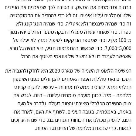
בבתים ומדוממים את המשק. זו הסיבה לכך שמאכנים את הניידים
שלנו ומהלכים עלינו אימים. זה לא כדי להחריב את הדמוקרטיה.
זה כדי שנהיה סינגפור ולא איטליה. כדי שנהיה הונג־קונג ולא
ספרד. כדי שאחרי עשרה מעגלי הדבקה מספר החולים יהיה נמוך
מ־100 אלף. וכדי שמספר הנזקקים לטיפול נמרץ לא יעלה על
5,000־7,000. כדי שכאשר ההתפרצות תגיע, היא תהיה גל נורא
שאפשר לעמוד בו ולא נחשול של צונאמי השוטף את הכול.
המשימה הלאומית השנייה של מארס 2020 היא לחזק ולהגביה את
הסכרים ואת סוללות העפר האמורים להגן עלינו מפני השיטפון
הבלתי נמנע. להרכיב ממשלת אחדות – עכשיו. להקים קבינט
מלחמה – מיד. לכונן מועצת מומחים עליונה – היום. לגבש את
צוות החשיבה הכלכלי היצירתי והטוב בעולם. ולדבר אל העם
באמת, באמפתיה, בגובה העיניים. לשתף את העם, לאחד את
העם, להפיק מכולנו את הכוחות הגנוזים בנו. כדי שנהיה ערוכים
לבאות. כדי שננצח במלחמה של החיים נגד המוות.