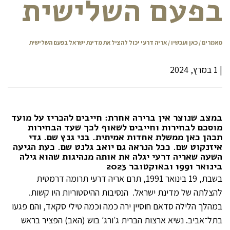
בפעם השלישית
מאמרים
/
כאן ועכשיו
/ אריה דרעי יכול להציל את מדינת ישראל בפעם השלישית
|
1 במרץ, 2024
במצב שנוצר אין ברירה אחרת: חייבים להכריז על מועד
מוסכם לבחירות וחייבים לשאוף לכך שעד הבחירות
תכהן כאן ממשלת אחדות אמיתית. בני גנץ שם. גדי
איזנקוט שם. ככל הנראה גם יואב גלנט שם. כעת הגיעה
השעה שאריה דרעי יגלה את אותה מנהיגות שהוא גילה
בינואר 1991 ובאוקטובר 2023
‏בשבת, 19 בינואר 1991, תרם אריה דרעי תרומה דרמטית
להצלתה של מדינת ישראל. ‏ הנסיבות ההיסטוריות היו קשות.
במהלך הלילה סדאם חוסיין ירה כמה וכמה טילי סקאד, והם פגעו
בתל־אביב. נשיא ארצות הברית ג׳ורג׳ בוש (האב) הפציר בראש