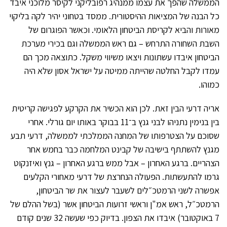
הממשלה שהפך את עצמו ממנהיג רפובליקני לקיסר מלוכני איבד
כל הבנה של המציאות ההיסטורית. ממסד בטחוני יהיר לקה בליקוי
מאורות והביא לקריסת הביטחון הלאומי. וכאשר הפוגרום של
השבת השחורה התרחש – גם ראש הממשלה וגם בכירי מערכת
הביטחון איבדו עשתונות ויצאו משיווי משקל. כתוצאה מכך הם
עמדו לקבל החלטה שהייתה ממיטה על ישראל אסון שלא היה
כמוהו.
אריה דרעי הבין זאת. לכן הוא הכשיר את הקרקע לפגישה קריטית
בין בנימין נתניהו לבני גנץ ב־11 בבוקר באותו יום גורלי. אחרי
שסוכם על הצטרפותו של המחנה הממלכתי לממשלה, דרעי תבע
מגנץ להשתתף בישיבה של קבינט המלחמה כבר בחמש אחר
הצהריים. ברגע האחרון – אבל ממש ברגע האחרון – גנץ ואיזנקוט
גרמו להתעשתות. הפעולה הנחרצת של דרעי מאחורי הקלעים
אפשרה לשני הרמטכ״לים לשעבר לעצור את שר הביטחון,
הרמטכ״ל, ראש אמ"ן וראשי זרועות הביטחון אשר (בשל ההלם של
7 באוקטובר) איבדו את הצפון. בדיוק כפי שעשה 32 שנים קודם