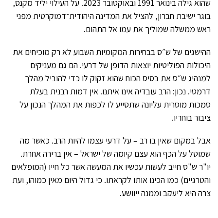
שהוא גילה בינואר 1991 ובאוקטובר 2023. על העילוי יליד מקנס,
בוגר ישיבת חברון, להציל את המדינה היהודית־דמוקרטית מפני
ראש ממשלה שמוליך את עמו אל התהום.
‏ההישגים של ש״ס בבחירות המקומיות השבוע לא רק מוכיחים את
היכולות הפוליטיות יוצאות הדופן של דרעי. הם גם מעניקים
למנהיג ש״ס את בסיס הכוח שהוא זקוק לו כדי להוביל מהלך
דרמטי. נכון: הרב עובדיה אינו איתנו. אין דמות רבנית בעלת
סמכות מוסרית עליונה שתסייע לו לכפות את המהלך הנכון על
ציבור בוחריו.
אבל במקום שאין בו רב – על דרעי עצמו להיות הרב. כאשר מה
שמוטל על הכף הוא עצם קיומה של ישראל – אין ברירה אחרת.
יו"ר ש"ס חייב לעשות עכשיו את המעשה אשר כל חייו (המופלאים
והטרגיים) כמו הכינו אותו לקראתו. כי גדול היום מאין כמוהו, ועת
צרה היא ליעקב וממנה ייוושע.