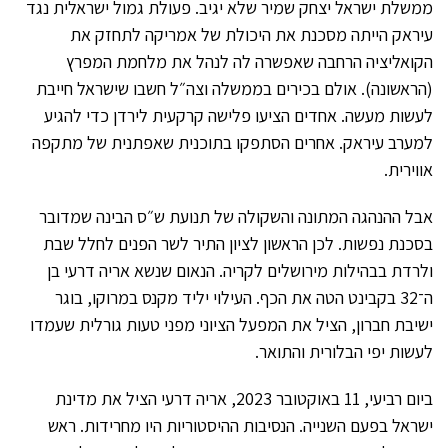
ממשלת ישראל יצחק שמיר שלא יגיב. פעולת גמול ישראלית נגד
עיראק הייתה מסכנת את היכולת של אמריקה לתחזק את
הקואליציה הרחבה שאפשרה לה לנהל את מלחמת המפרץ
(הראשונה). אולם בכירים בממשלה וצה״ל חשבו שישראל חייבת
לעשות מעשה. אחדים הציעו פלישה קרקעית לירדן כדי להגיע
למערב עיראק. אחרים הסתפקו בתוכנית שאפתנית של מתקפה
אווירית.
אבל ההנהגה המתונה והשקולה של תנועת ש״ס הבינה שמדובר
בסכנת נפשות. לכן הראשון לציון התיר לשר הפנים לחלל שבת
ולרדת בבהילות מירושלים לקריה. הנאום שנשא אריה דרעי בן
ה־32 בקבינט הטה את הכף. העילוי יליד מקנס במרוקו, בוגר
ישיבת חברון, הציל את המפעל הציוני מפני טעות גורלית שעמדו
לעשות יפי הבלורית והתואר.
ביום רביעי, 11 באוקטובר 2023, אריה דרעי הציל את מדינת
ישראל בפעם השנייה. הנסיבות ההיסטוריות היו מחרידות. ראש