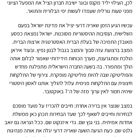
לכן, העילוי יליד מקנס ובוגר ישיבת חברון הציל את המפעל הציוני
מפני טעות גורלית שעמדו לעשות יפי הבלורית והתואר.
עכשיו הגיע הזמן שאריה דרעי יציל את מדינת ישראל בפעם
השלישית. הנסיבות ההיסטוריות מסוכנות. ישראל נמצאת כפסע
מאובדן התמיכה של בעלת הברית האסטרטגית ארצות הברית.
המצב ברצועת עזה סבוך והמצב בגבול לבנון נפיץ. ובעוד איראן
הולכת ומתגרענת, מערך הכוחות הידידותי שאמור לבלום אותה
הולך ומתפורר. בה בשעה החברה הישראלית מתפלגת מחדש
והפוליטיקה שבה להיות פוליטיקה מופקרת. צירוף של התלקחות
חיצונית עם התלקחות פנימית עלול להוליך אותנו לאסון היסטורי
שיהיה חמור לאין ערוך מזה של ה־7 באוקטובר.
במצב שנוצר אין ברירה אחרת: חייבים להכריז על מועד מוסכם
לבחירות וחייבים לשאוף לכך שעד הבחירות תכהן כאן ממשלת
אחדות אמיתית. בני גנץ שם. גדי איזנקוט שם. ככל הנראה גם יואב
גלנט שם. כעת הגיעה השעה שאריה דרעי יגלה את אותה מנהיגות