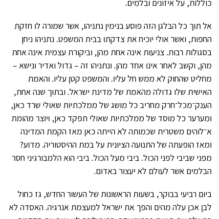
כוללות, על איזונים ובלמים.
אל תוך כל הבלגן הזה פוסע בנימין נתניהו, אשר שמורה לו חזקת
החפות, ואשר אולי יוכיח את צדקתו בבית המשפט. נתניהו ניחן
בסגולות רבות. צניעות אינה אחת מהן, וביקורת עצמית אינה אחת
מהן, וקשב לאחר אינו אחד מהן. ונתניהו זה – גדול ואדיר ונישא –
מחליט שהחוק לא ממש חל עליו. והמשפט קטן עליו. והאמת
האישית שלו גדולה מהאמת של מדינת ישראל. ובתוך שנה אחת,
הענק־מכל־חרק מחריב כל מושג של ממלכתיות שאולי שרד כאן,
ומערער כל מוסד של ממלכתיות שאולי תפקד כאן, ויוצר מהומת
א־לוהים משטרית שכמותה לא הייתה כאן מאז הקמת המדינה
ומאז הופעתה של התנועה הציונית על במת ההיסטוריה. מדוע?
מפני שביבי לפני הכול. ביבי מעל הכול. ביבי הוא הלמבורגיני חסר
הבלמים אשר לעולם לא יעצור באדום.
ביום רביעי בבוקר, בשעות הראשונות של העשור החדש, גז כחול
לבן אכן עלה מהים והפך את ישראל למעצמת אנרגיה. האסדה לא