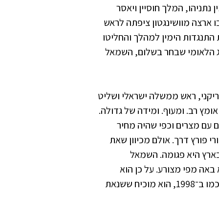
ן נתניהו, המלך חוסיין ויאסר
 ארצה מוושינגטון ציפתה לראש
התנגדות הימין למהלך והחליטו
ג הלאומי שבחר בשלום, השמאל
ריקני, ראש ממשלה ישראלי ושליט
מץ רב. ומעוף. ומידה של גדולה.
 עם מצרים וכפי שהיה מחיר
י פורץ דרך. אולם מכיוון שאת
בארץ היא פגומה. השמאל
באה מפי מצורע. על כן הוא
מעווה פנים חמוצות. ועל כן הוא מדקדק בקטנות. בדיוק כמו ב־1998, הוא מוכיח ששנאת