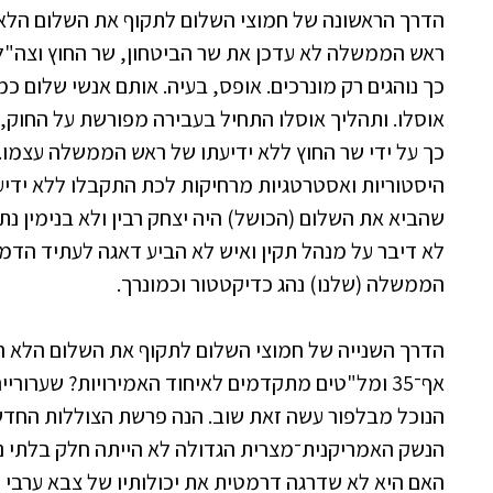
הדרך הראשונה של חמוצי השלום לתקוף את השלום הלא ר
ראש הממשלה לא עדכן את שר הביטחון, שר החוץ וצה"ל?
כך נוהגים רק מונרכים. אופס, בעיה. אותם אנשי שלום כ
אוסלו. ותהליך אוסלו התחיל בעבירה מפורשת על החוק, ו
כך על ידי שר החוץ ללא ידיעתו של ראש הממשלה עצמו.
היסטוריות ואסטרטגיות מרחיקות לכת התקבלו ללא ידיע
שהביא את השלום (הכושל) היה יצחק רבין ולא בנימין נתנ
לא דיבר על מנהל תקין ואיש לא הביע דאגה לעתיד הדמ
הממשלה (שלנו) נהג כדיקטטור וכמונרך.
הדרך השנייה של חמוצי השלום לתקוף את השלום הלא ר
אף־35 ומל"טים מתקדמים לאיחוד האמירויות? שערוריי
הנוכל מבלפור עשה זאת שוב. הנה פרשת הצוללות החדש
הנשק האמריקנית־מצרית הגדולה לא הייתה חלק בלתי 
האם היא לא שדרגה דרמטית את יכולותיו של צבא ערבי ע