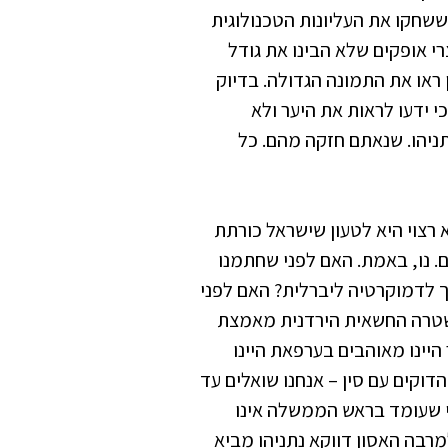
מטוסי אף־16 וטנקי אברמס ששחקו את העליונות הטכנולוגית
י אופקים שלא הבינו את גודל
 ראו את התמונה הגדולה. בדיוק
י ידעו לראות את היער ולא
תניהו. שנאתם חזקה מהם. כל
רצוי היא לטעון שישראל כורתת
. נו, באמת. האם לפני שחתמנו
 לדמוקרטיה ליברלית? האם לפני
שטרה החשאית הירדנית מאמצת
יינו מאוהבים בערפאת היינו
דוקים עם סין – אנחנו שואלים עד
מי שעומד בראש הממשלה אינו
למרבה האסון דווקא נתניהו מביא