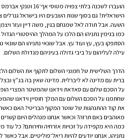
הועברו לשכנה בלתי צפויה 
הישראלית? גם בסוף שנות השבעים היו בישראל גנרלים צר
השעה. אבל תודה לאל שמנחם בגין, משה דיין ועזר ויצמן
כמו בנימין נתניהו הם הלכו על המהלך ההיסטורי הגדול כ
הסתפקו בעץ, עץ ועוד עץ. אבל שונאי נתניהו הם שונאי נ
עילה לעליהום על ביבי גדולה בעיניהם מגדולת השלום.
הדרך השלישית של חמוצי השלום לתקוף את השלום הלא 
ברית עם מדינה לא ליברלית. מדינה שאין בה בג"ץ ובצלם
על הסכם שלום עם סאדאת וידאנו שהמשטר המצרי הופך
שחתמנו על הסכם השלום עם המלך חוסיין וידאנו שהמ
את קוד ההתנהגות של שוטר המקוף הבריטי? האם כאשר ה
מאוהבים באם תרזה? וכאשר אנחנו מנהלים היום קשרים ה
כמה היא מקפידה על זכויות אזרחיה וחירותם? כל עוד 
נתניהו, אנחנו יודעים להיות ריאל־פוליטיים. אבל כאשר 