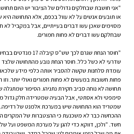
"אני חושבת שבחלקים גדולים של הציבור יש היום תחוש
או תובעים אנשים על לא עוול בכפם, אלא התחושה היא ש
מסוימים שאכן עשו דברים בעייתיים, אבל במקביל לא חו
שבחלקם עשו דברים לא פחות חמורים.
"חוסר הנחת שגרם לכך שש"
שדרעי לא כשל כלל. חוסר הנחת נובע מהתחושה שלצד
עומדת סלחנות שקשה להסביר אותה כלפי מידע שלכאו
פחות חשובות במעשים לא פחות חמורים ואולי יותר. וזו 
תחושה לא נוחה סביב חקירת נתניהו. הסיפור שמתגלה שם
סימפטי ולא אסתטי, אבל הבעיה שמטרידה חלק גדול מהצ
שמטריד הוא התחושה שיש במערכת אלמנט של רדיפה.
ההכחשה כבר לא משכנעת כי ההצטברות של המקרים היא
חשד. "ולכן, דווקא כדי להגן על מערכת המשפט ועל של
את מה שכל הזמן אומרים לנו: שהכל בסדר, ושהעבודה נעש