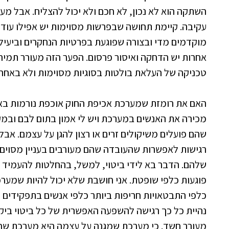
השתקה הוא לא נכון, לא חכם ולא יכול להצליח. אבל מע
עקיבה. קיימת תחושה שבפרשות מסוימות יש אפילו עודף
מוקדמים מדי ובצורה שפוגעת בפרטיות הנחקרים וביעי
אחרות יש הדחקה ואיסור פרסום. הפער הזה מעורר תמיהו
טכניקה של העלאת בולטות בסוגיות מסוימות ולא באחרו
האם את רומזת שמערכת אכיפת החוק אוכפת נורמות באופן 
מכירה את האנשים במערכת ויש לי אמון בתום לבם ובמק
שהם פועלים משיקולים זרים או רצון להגן על עצמם. אבל
רגישות לאפשרות שהעובדה שהם מעורבים בעניין מסוים
שלהם. הדבר בא לידי ביטוי, למשל, בהחלטות להעמיד ל
פוגעות כלפי שופטת. אני חושבת שלא יכול להיות שמער
כלפי התבטאויות חריפות ביותר כלפי אנשים בתפקידים 
נהיית כל כך רגישה להשפעה האפשרית של כל ביטוי ביקור
מעורר חשד. כי מערכת שמגנה על עצמה היא מערכת שחשו