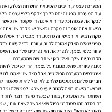
המערכת עצמה, חייבים להפיג את החשדות האלה, ואת 
עוד המערכת מפגינה יחס כל כך צדקני כלפי עצמה. כל 
לבקר את עצמה וכל עוד היא איננה די שקופה. אז כאשר 
רגישות אתה אומר זה מקרה. וכאשר יש מקרה שני אתה א
מקרה רביעי או חמישי זה מדאיג. וזה מכביד. זה אפילו
מפני שאלת הצדק אמורה להיות עיוורת. כדי לעשות צדק
עיוור כלפי עצמך. לנטרל את האינטרסים שלך ואת השיפ
הקבוצתיות שלך. ואילו כאן יש תחושה שהמערכת
איננה עיוורת. שהיא מגוננת על עצמה. הרי לא יכול להיות 
אינטרסים במערכת הפוליטית אבל מצד שני יאמרו לנו ש
חברים שלהם או אויבים שלהם. לא יכול להיות שיאמרו לנ
שכאשר מישהו רוצה למנות יועץ משפטי לממשלה ומדבר 
השחתה של המערכת, בעוד שכאשר מישהו רוצה לחקור או
זה בסדר. זהו סטנדרט כפול שאי אפשר לשאת אותו, שמ
מאוד לא תקין". האם את חוששת שיש כאן דפוס של רדיפ