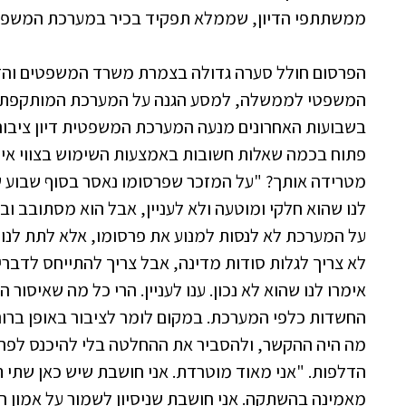
ממשתתפי הדיון, שממלא תפקיד בכיר במערכת המשפט
הפרסום חולל סערה גדולה בצמרת משרד המשפטים והזעי
המשפטי לממשלה, למסע הגנה על המערכת המותקפת. הה
בשבועות האחרונים מנעה המערכת המשפטית דיון ציבור
פתוח בכמה שאלות חשובות באמצעות השימוש בצווי איס
מטרידה אותך? "על המזכר שפרסומו נאסר בסוף שבוע שע
לנו שהוא חלקי ומוטעה ולא לעניין, אבל הוא מסתובב וב
על המערכת לא לנסות למנוע את פרסומו, אלא לתת לנו
לא צריך לגלות סודות מדינה, אבל צריך להתייחס לדברי
אימרו לנו שהוא לא נכון. ענו לעניין. הרי כל מה שאיסור 
החשדות כלפי המערכת. במקום לומר לציבור באופן ברור
מה היה ההקשר, ולהסביר את ההחלטה בלי להיכנס לפרטים
הדלפות. "אני מאוד מוטרדת. אני חושבת שיש כאן שתי ת
מאמינה בהשתקה. אני חושבת שניסיון לשמור על אמון ה