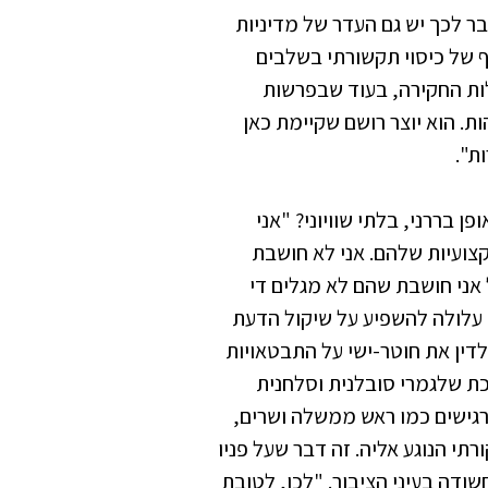
בר לכך יש גם העדר של מדיניות
 של כיסוי תקשורתי בשלבים
לות החקירה, בעוד שבפרשות
ת. הוא יוצר רושם שקיימת כאן
ת".
בררני, בלתי שוויוני? "אני
צועיות שלהם. אני לא חושבת
 אני חושבת שהם לא מגלים די
 עלולה להשפיע על שיקול הדעת
דין את חוטר-ישי על התבטאויות
כת שלגמרי סובלנית וסלחנית
רגישים כמו ראש ממשלה ושרים,
תי הנוגע אליה. זה דבר שעל פניו
דה בעיני הציבור. "לכן, לטובת