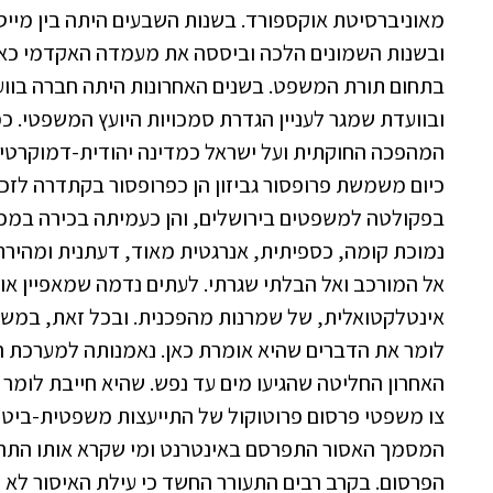
מאוניברסיטת אוקספורד. בשנות השבעים היתה בין מייסד
ובשנות השמונים הלכה וביססה את מעמדה האקדמי כא
בתחום תורת המשפט. בשנים האחרונות היתה חברה בוועדת
ובוועדת שמגר לעניין הגדרת סמכויות היועץ המשפטי. כ
המהפכה החוקתית ועל ישראל כמדינה יהודית-דמוקרטית
כיום משמשת פרופסור גביזון הן כפרופסור בקתדרה לזכו
בפקולטה למשפטים בירושלים, והן כעמיתה בכירה במכון
נמוכת קומה, כספיתית, אנרגטית מאוד, דעתנית ומהירת 
אל המורכב ואל הבלתי שגרתי. לעתים נדמה שמאפיין אות
אינטלקטואלית, של שמרנות מהפכנית. ובכל זאת, במש
לומר את הדברים שהיא אומרת כאן. נאמנותה למערכת ה
האחרון החליטה שהגיעו מים עד נפש. שהיא חייבת לומר 
צו משפטי פרסום פרוטוקול של התייעצות משפטית-ביטחונ
המסמך האסור התפרסם באינטרנט ומי שקרא אותו התרשם
הפרסום. בקרב רבים התעורר החשד כי עילת האיסור לא נב