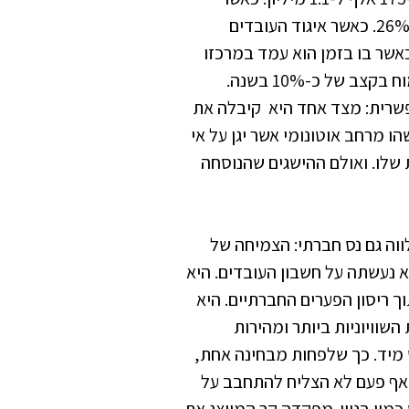
חלקה של ההסתדרות בתוצר הלאומי הגולמי הגיע לכדי 26%. כאשר איגוד העובדים
כאשר בו בזמן הוא עמד במרכזו
של סדר כלכלי-חברתי אשר איפשר למשק הישראלי לצמוח בקצב של כ-10% בשנה.
שרית: מצד אחד היא קיבלה את
ו מרחב אוטונומי אשר יגן על אי
 שלו. ואולם ההישגים שהנוסחה
כלכלי הישראלי של 1965-1950 היה מלווה גם נס חברתי: הצמיחה של
א נעשתה על חשבון העובדים. היא
ך ריסון הפערים החברתיים. היא
וויוניות ביותר ומהירות
 מיד. כך שלפחות מבחינה אחת,
: אף פעם לא הצליח להתחבב על