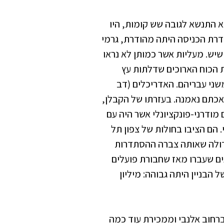
ניין רב רושם. הוא התנשא לגובה שש קומות, היו
אכסדרת הכניסה היתה מהודרת, גרמי
יש. מעליות אשר כמותן לא נראו
ת הכוח הארוכים שדלתות עץ
משני עבריהם. האדריכלים (דב
מלאכתם נאמנה. בעזרתו של הקבלן,
מודרני-פונקציונלי אשר היה עם
 הם הציבו בחולות של צפון תל
דולה שאותה צברה ההסתדרות
ם שעברו מאז שחבורת פועלים
 הבניין היתה גבוהה: מיליון
רחוב אלנבי וממכירת עוד כמה