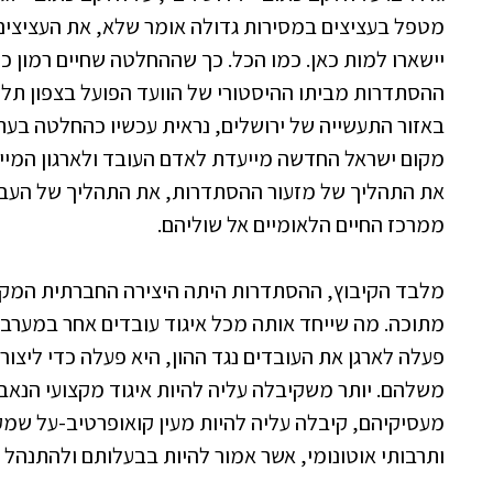
מטפל בעציצים במסירות גדולה אומר שלא, את העציצים ל
יישארו למות כאן. כמו הכל. כך שההחלטה שחיים רמון כ
ההסתדרות מביתו ההיסטורי של הוועד הפועל בצפון תל 
באזור התעשייה של ירושלים, נראית עכשיו כהחלטה בעתה
מקום ישראל החדשה מייעדת לאדם העובד ולארגון המייצג
את התהליך של מזעור ההסתדרות, את התהליך של העבר
ממרכז החיים הלאומיים אל שוליהם.
מלבד הקיבוץ, ההסתדרות היתה היצירה החברתית המקור
מתוכה. מה שייחד אותה מכל איגוד עובדים אחר במערב
פעלה לארגן את העובדים נגד ההון, היא פעלה כדי ליצור
משלהם. יותר משקיבלה עליה להיות איגוד מקצועי הנאבק
מעסיקיהם, קיבלה עליה להיות מעין קואופרטיב-על שמק
ותרבותי אוטונומי, אשר אמור להיות בבעלותם ולהתנהל