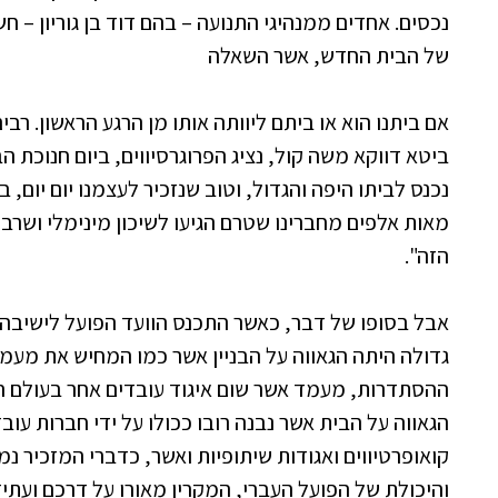
נכסים. אחדים ממנהיגי התנועה – בהם דוד בן גוריון – ח
של הבית החדש, אשר השאלה
אם ביתנו הוא או ביתם ליוותה אותו מן הרגע הראשון. רב
ביטא דווקא משה קול, נציג הפרוגרסיווים, ביום חנוכת הב
נכנס לביתו היפה והגדול, וטוב שנזכיר לעצמנו יום יום,
מאות אלפים מחברינו שטרם הגיעו לשיכון מינימלי ושרבי
הזה".
אבל בסופו של דבר, כאשר התכנס הוועד הפועל לישיבה 
גדולה היתה הגאווה על הבניין אשר כמו המחיש את מ
ההסתדרות, מעמד אשר שום איגוד עובדים אחר בעולם החו
הגאווה על הבית אשר נבנה רובו ככולו על ידי חברות עובד
קואופרטיווים ואגודות שיתופיות ואשר, כדברי המזכיר נמ
והיכולת של הפועל העברי, המקרין מאורו על דרכם ועתי