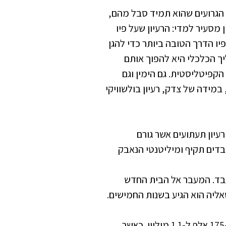
 הגרועים שהוא תמיד סבל מהם,
מסעיר למדי: הרעיון שעל פיו
פיו הדרך הטובה ביותר כדי להגן
ך הכלכלי היא להפוך אותם
קפיטליסטית. גם הימין וגם
 במידה של צדק, רעיון בולשוויקי
עיון תעתועים אשר גורם
בדים תקיף ומיליטנטי הנאבק
עבד. המעבר אל הבית החדש
כאשר בתוך תריסר שנים גדל מספר חברי ההסתדרות מ-175 אלף ל-1.1 מיליון. כאשר