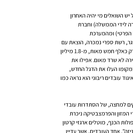
יש השואלים מי יהיה האחרון
ברה לידי הממשלה) וחברת
ר הפרטי) ומהמערכת
גר, רשת ספרי נמכרה, הוצאת עם
עובד עומדת להימכר). מארבעת אלפים העובדים נותרו רק כאלף חמש מאות, מ-1.8 מיליון
ליטית האדירה לא שרד מאום. אפילו את
מקומו העלו את הדגל החדש,
וד עובדים ריבוני הוא נראה כמו
קים למחצה, של הסתדרות עובדי
 המזון והפרמצבטיקה ניכרת
לות הכנף, מוטלים ארגזי קרטון
יזה". אחד העובדים, אשר עדיין