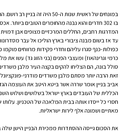
במונחים של ראשית שנות ה-50 היה זה ב
בו 302 חדרים והוא נבנה מהחומרים הטובים ביותר. 
המדרגות רחבים, החללים המרכזיים מצופים אבן דמוית ש
עד אז בשום מבנה ציבורי בארץ הוליכו אל עבר מסדרונו
כפולות-כנף סגרו עליהם וחדרי פקידות מרווחים מוקמו 
כרמי וגרינהאוז) ומעצבי הפנים (בני הזוג גד) עשו את 
סולל בונה, הם הצליחו להקים בקצה העיר מלבן משרדים 
זאת הרבה יותר מסתם מלבן משרדים מודרני-פונקציונלי.
אביב בניין אומר שררה אשר ביטא היטב את העוצמה הג
הכללית של העובדים בארץ ישראל בשלושים ושלוש השני
חסרי כל ייסדו אותה בבית המלאכה של הטכניון. עלותו של
מאתיים ושמונה אלף לירות ישראליות.
את הסכום גייסה ההסתדרות ממכירת הבניין הישן שלה ב