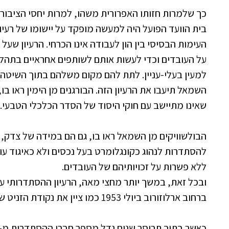
כך שלמרות חזותו האפרורית משהו, למרות יחסי הציבור
בית הוועד הפועל היה למעשה מופקד על יישומו של רעיון 
העימות הבסיסי בין הון לעבודה אינו הכרחי. הרעיון שעל 
על העובדים וכדי לעשות אותם לשותפים אחראיים בתהלי
למעין בעלי-עניין. לתת להם מקום משלהם בתוך השיטה ה
השמאל תיעבו את הרעיון הזה. הבורגנים מן הימין ראו בו,
שאינו מתיישב עם חוקי היסוד של הסדר הכלכלי הטבעי.
הבולשוויקים מן השמאל ראו בו, גם הם במידה של צדק, ר
להסתדרות לנהוג כקונגלומרט בעל נכסים ולא כאיגוד עו
ללא פשרות על זכויותיהם של העובדים.
ובכל זאת, במשך יותר מחצי מאה, הרעיון ההסתדרותי 
ברחוב ארלוזורוב ביולי 1953 כמו ציין את נקודת הזניט שאליה הוא הגיע בשנות החמישים.