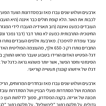
ארבעים ושלוש שנים עברו מאז ובמסדרונות הוועד הפועל 
לכבות את האור. הלא קופת חולים כבר איננה (היא הוע
העובדים כמעט ואיננה (רוב תאגידיה הועברו לידי המגז
החינוכית-התרבותית כמעט לא נותר דבר (דבר נמכר ונס
החברים נותרו רק כ-650 אלף, מהעוצמה הפו
דגל-הפטיש האדום הורידו בשבוע שעבר מראש התורן; ב
הסינתטי וחסר הפשר, אשר יותר משהוא נראה כדגל של איג
דגלו של איזשהו קונצרן תעשייה קוריאני.
ארבעים ושלוש שנים עברו מאז ובחדרים המרווחים, הרי
המתכת ושל הסתדרות פועלי הבניין ושל הסתדרות עובדי
תכונה של אריזה. בקצה המסדרון, סמוך לדלתות העץ כפו
גדולים. על חלקם כתוב "לירושלים", על חלקם כתוב "לגנ