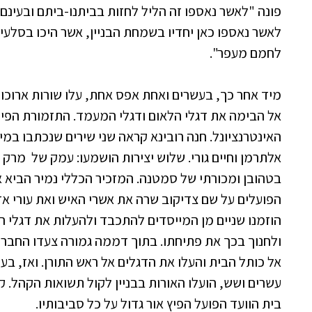
פונה "לאשר נאספו זה הליל לחזות בביתנו-ביתם ובעינ
לאשר נאספו כאן יחדיו בשמחת הבניין, אשר היכו בסלעים
לחמם מעפר".
מיד אחר כך, בעשרים ואחת אפס אחת, עלו שורות ארוכו
אל הבימה את דגלי הלאום ודגלי המעמד. התזמורת הפיל
האינטרנציונל. חנה רובינא קראה שני שירים שנכתבו במיו
אלתרמן וחיים גורי. שלוש יצירות הושמעו: עמק של מרק
בטהובן ומכורתי של סמטנה. המזכיר הכללי נמיר הביא
הפועלים על שם צדיקוב שרה את אשרי האיש ואת עורי 
הוזמנו שניים מן המייסדים להתכבד ולהעלות את דגלי 
ולחנוך בכך את פתיחתו. בתוך דממה גמורה צעדו החבר ח
אל כותל הבית והעלו את הדגלים אל ראש התורן. ואז, בע
עשרים ושש, הועלו האורות בבניין לקול תשואות הקהל. ק
בית הוועד הפועל הפיץ אור גדול על כל סביבותיו.