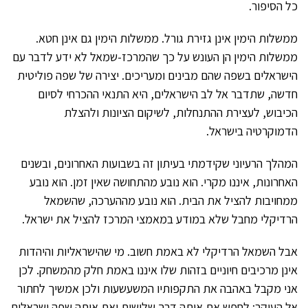
כל הסיפור.
ממשלות הימין אינן גזירת גורל. ממשלות הימין גם אינן חטא.
ממשלות הימין הן העונש על כך שהמרכז-שמאל לא ידע לדבר עם
הישראלים בשפה שהם מבינים ומעריכים. יצירה של שפה פוליטית
חדשה, שתדבר אל לב הישראלים, היא התנאי ההכרחי לסיום
הכיבוש, לעצירת ההתנחלות, לשיקום הציונות ולהצלת
הדמוקרטיה בישראל.
המהלך הרעיוני שקידמתי בעיתון זה בשבועות האחרונים, ובשנים
האחרונות, איננו מקרי. הוא נובע מהתחושה שאין זמן. הוא נובע
ממחויבות להציל את הבית. הוא נובע מההערכה, שהשמאל
הרדיקלי מחבל שלא במודע במאמצי המרכז להציל את ישראל.
אבל השמאל הרדיקלי לא באמת חשוב. מי שהישראליות והיהדות
אינן מרכיבים חיוניים בזהות שלו איננו באמת חלק מהמשחק. לכן
אני מקבל באהבה את התקפותיו המשעשעות ולכן אמשיך לחתור
אל העיקר: לחפש את אותה דרך שלישית ואת אותה שפה ישראלית