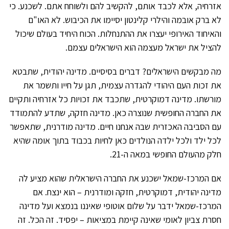
אזרחיה, אלא לכבד אותם, להקשיב להם ולשוחח אתם. לשכנע. כי
לא ברק אובמה והילרי קלינטון יסיימו את הכיבוש. לא האו"ם
והאיחוד האירופי יעצרו את ההתנחלות. הכוח היחיד בעולם שיכול
להציל את ישראל מעצמה הוא הישראלים עצמם.
מה מבקשים הישראלים? דברים בסיסיים. מדינה יהודית, שתבטא
את זכות העם היהודי להגדרה עצמית, תגן על חייו ותשמר את
מורשתו. מדינה דמוקרטית, שתכבד את זכויות כל אזרחיה ותקיים
את החברה החופשית שנוצרה כאן. מדינה חזקה, שתדע להתמודד
עם הסביבה האכזרית שבה אנחנו חיים. מדינה מודרנית, שתאפשר
לכל ילד ולכל ילדה הנולדים כאן לחיות בכבוד בתוך אומה שהיא
חלק מהעולם החופשי במאה ה-21.
אם המרכז-שמאל ישכנע את החברה הישראלית שהוא מציע לה
מדינה יהודית, דמוקרטית, חזקה ומודרנית – הוא ינצח. אם
המרכז-שמאל ידבר על שלום אוטופי שאיננו בנמצא ועל מדינה
חסרת צביון לאומי שאינה קיימת במציאות – יפסיד. זה הכל. זה