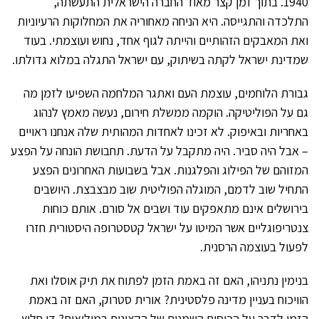
1940. בתוך זמן קצר מאוד החברה הישראלית התעשתה,
התלכדה והתגייסה. היא הניחה מאחוריה את המחלוקות הרעיוניות
ואת המאבקים הזהותיים והייתה לגוף אחד, נחוש ועוצמתי. בעוד
שמדינת ישראל לקתה בשיתוק, עם ישראל התגלה במלוא גדולתו.
גבורת הלוחמים, עוצמת העם ואתגר המלחמה השפיעו לזמן מה
גם על הפוליטיקה. הוקמה ממשלת חירום, נעשה מאמץ לנהוג
באחריות ובאיפוק. לא זכינו לאחדות המהותית שלה אנחנו ראויים
– אבל היה סביר. היה מתקבל על הדעת. תחבושת הונחה על הפצע
המזוהם של הפילוג והפלגנות. אבל בשבועות האחרונים הפצע
התחיל שוב לדמם, המוגלה הפוליטית שוב מבצבצת. היושבים
בירושלים אינם מתאפקים עוד ושבים אל סורם. אותם כוחות
צנטריפוגליים אשר המיטו על ישראל קטסטרופה היסטורית חזרו
לפעול בעוצמה הרסנית.
בנימין נתניהו, האם זה באמת הזמן לפתוח את תיק אוסלו ואת
הוויכוח בעניין מדינה פלסטינית? אורית סטרוק, האם זה באמת
הזמן לדבר על הכיסים השמנים של הקצינים במילואים? דן חלוץ,