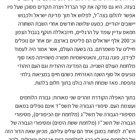
בעזה. היא גם סדקה את קיר הברזל ויצרה תקדים מסוכן שעל פיו
אפשר להלום בצה"ל, לפלוש אל תוך מדינת ישראל ולכבוש
יישובים יהודיים. כמעט שלושה חודשים אחרי השבת השחורה
חמאס עדיין עומד על הרגליים, חיזבאללה תוקף בגבול הצפון
וכ־200 אלף ישראלים הם פליטים בארצם. יום אחר יום נופלים
חיילינו על משמרתם. בה בשעה העולם, אשר אמור היה לעמוד
לצידנו, פונה נגדנו, והאנטישמיות חמורה משהייתה מאז סוף
מלחמת העולם השנייה. גם המדינה היהודית וגם העם היהודי
מגיעים אל סוף השנה האזרחית כשהם חיים במציאות בלתי
נתפסת. מאז שמחת תורה כולנו בתוך חלום בלהות.
בתוך האפלה הקודרת זוהרים שני מאורות: גבורת הלוחמים
ועוצמת העם. סיפורי הגבורה של תשפ"ד אינם נופלים במאום
מסיפורי הגבורה של תשל"ג (מלחמת יום הכיפורים), מסיפורי
הגבורה של תשכ"ז (מלחמת ששת הימים) ומסיפורי הגבורה של
תש"ח. לפחות במובן אחד הם עולים עליהם, מכיוון שאת הדור הזה
של הלוחמים איש לא הכין למלחמת קיום אכזרית וטוטלית. לדור