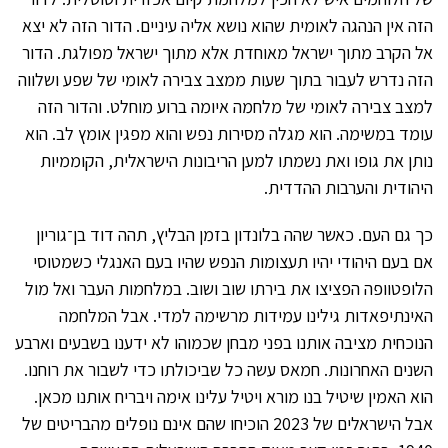
הזה אין הנהגה לאומית שהוא נושא אליה עיניים. הדור הזה לא יצא
אל הקרב מתוך ישראל מאוחדת אלא מתוך ישראל מפולגת. הדור
הזה נדרש לעבור בתוך שעות ממצב צבירה לאומי של שפע ושלווה
למצב צבירה לאומי של מלחמה איומה ברוע מוחלט. והדור הזה
עומד במשימה. הוא מגלה מסירות נפש והוא מפגין אומץ לב. הוא
נותן את גופו ואת נשמתו למען הריבונות הישראלית, הקוממיות
היהודית והערבות ההדדית.
כך גם העם. כאשר שהה בלונדון בזמן הבליץ, תהה דוד בן־גוריון
אם בעם היהודי יהיו תעצומות הנפש שהיו בעם האנגלי כשמטוסי
הלופטוופה הפציצו את בירתו שוב ושוב. במלחמות העבר ואל מול
האינתיפאדות גילינו עמידות מרשימה למדי. אבל המלחמה
הנוכחית מציבה אותנו בפני מבחן שכמוהו לא ידענו בשבעים וארבע
השנים האחרונות. חמאס עשה כל שביכולתו כדי לשבור את רוחנו.
הוא האמין שיטיל בנו מורא ויטיל עלינו אימה ויבריח אותנו מכאן.
אבל הישראלים של 2023 הוכיחו שהם אינם נופלים מהבריטים של