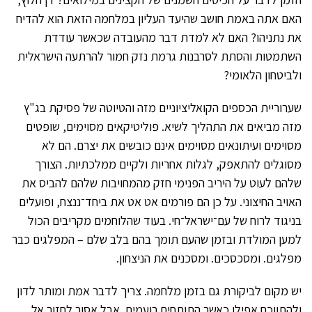
האם אתה באמת חושב שהיעד העליון במלחמה הזאת הוא להדיח
את נתניהו? האם לא למדת דבר מהעובדה שכאשר עודדת
השתמטות והסתת לסרבנות גרמת נזק חמור להרתעה הישראלית
ולביטחון הלאומי?
שערוריית הכספים הקואליציוניים מזה והטיוטה של פסיקת בג"ץ
מזה מביאים את התהליך לשיא. פוליטיקאים מסוימים, שופטים
מסוימים ועיתונאים מסוימים אינם כובשים את יצרם. הם לא
מסוגלים להתאפק, לגלות אחריות ולקיים ממלכתיות. הצורך
שלהם לעוט על היריב הפנימי חזק מהמחויבות שלהם להביס את
האויב החיצוני. על כן הם פורמים אט אט את ביחד־ננצח, ופועלים
בניגוד לרוח של עם־ישראל־חי. בעוד שהלוחמים מקריבים הכול
למען המולדת ובזמן שהעם תומך בהם בלב שלם – המפלגים כבר
מפלגים. ומסכסכים. ומסכנים את הניצחון.
יש מקום לביקורת גם בזמן מלחמה. צריך לדבר אמת ומותר לדון
ולהתווכח אפילו כאשר התותחים רועמים. אבל אסור לחזור אל