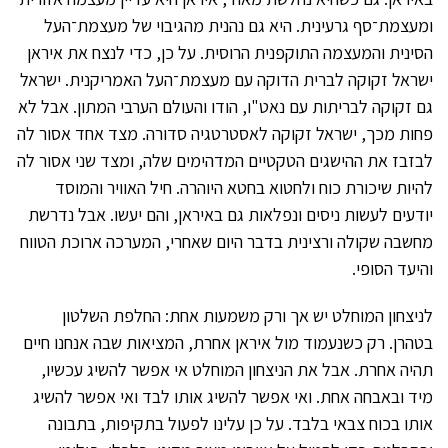
ומעצמת־סף גרעינית. היא גם נהנית מהגיבוי של מעצמת־העל
הסינית והמעצמה התוקפנית הרוסית. על כן, כדי לנצח את איראן
ישראל זקוקה לברית הדוקה עם מעצמת־העל האמריקנית. ישראל
גם זקוקה לבריתות עם נאט"ו, הודו והעולם הערבי המתון. אבל לא
פחות מכך, ישראל זקוקה לאסטרטגיה סדורה. מצד אחד אסור לה
לבזבז את ההישגים הטקטיים המדהימים שלה, ומצד שני אסור לה
להיות שיכורת כוח ולחטוא בחטא היוהרה. חיל האוויר והמוסד
יודעים לעשות ניסים ונפלאות גם באיראן, והם יעשו. אבל נדרשת
מחשבה שקולה ורצינית בדבר היום שאחרי, המערכה ארוכת הטווח
והיעד הסופי.
לניצחון המוחלט יש אך ורק משמעות אחת: החלפת השלטון
בטהרן. רק כשנעמוד מול איראן אחרת, המציאות שבה אנחנו חיים
תהיה אחרת. אבל את הניצחון המוחלט אי אפשר להשיג עכשיו,
מיד ובאבחה אחת. ואי אפשר להשיג אותו לבד ואי אפשר להשיג
אותו בכוח צבאי בלבד. על כן עלינו לפעול בתקיפות, בתבונה