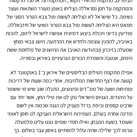
הביפרים, מתקפת מכשירי הקשר, המתקפה על ארסנל הרקטות
והמתקפה על חסן נסראללה הצליחו באופן מעורר השתאות ועוצר
נשימה. כל שישראל לא הצליחה לעשות מול צבא הטרור הסוני של
חמאס היא הצליחה לעשות מול צבא הטרור השיעי של חיזבאללה.
מודיעין בדיוני ויכולת ביצוע דמיונית אִפשרו לישראל ליזום, להכות
באויביה, להפגין עוצמה ולחדש את ההרתעה. הישג צבאי מוחץ
שמעלה בזיכרון (ובתודעת האויב) את ההישגים של מלחמת ששת
הימים, אנטבה והשמדת הכורים הגרעיניים באיראן ובסוריה.
אפילו מתקפת הטילים הבליסטיים של איראן ב־1 באוקטובר לא
קטעה את רצף החדשות המלהיבות. אחרי כמה שעות של דריכות
ומתיחות ושעה של ממ"דים ופיצוצים, התגלה שוב שיש מי ששומר
על היהודים. הגניוס הישראלי נתן לנו את טילי החץ, אשר יחד עם
שרביט קסמים וכיפת ברזל מעניק לנו הגנה שכמוה אין לשום
מדינה אחרת בעולם. העמידות הישראלית העניקה לנו חוסן לאומי
שעומד בשעת המבחן. ואילו חסדי שמיים גוננו עלינו מלמעלה
וגרמו לכך שלילה שהיה עלול להסתיים באסון עבר בשלום. כך