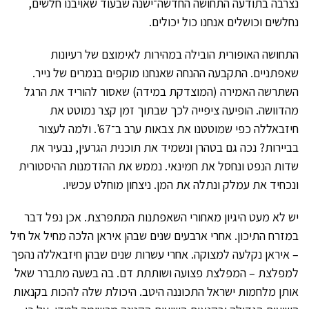
נצרבה בתודעה התחושה החדשה־ישנה שבעוד שאויבנו חלשים,
נחלשים וכושלים אנחנו כול יכולים.
התחושה האופורית הובילה במהירות לאימוצם של רעיונות
שאפתניים. התקבעה ההנחה שאנחנו מוקפים בנמרים של נייר.
השתרשה האמירה (המוצדקת במידה) שאסור להוריד את הרגל
מהדוושה. הופיעה ציפייה לכך שבתוך זמן קצר נמוטט את
חיזבאללה כפי שמוטטנו את צבאות ערב ב־67'. ולמה לעצור
בביירות? נכה גם בטהרן ונשמיד את תוכנית הגרעין, נבעיר את
שדות הנפט ונחסל את חמינאי. נממש את ההזדמנות ההיסטורית
ונכחיד את עמלק ונתלה את המן. ניצחון מוחלט עכשיו.
יש לא מעט היגיון מאחורי השאפתנות המתפרצת. אכן נפל דבר
במזרח התיכון. אחרי ארבעים שנים שבהן איראן הלכה מחיל אל חיל
– איראן נקלעה למצוקה. אחרי עשרות שנים שבהן חיזבאללה נהפך
למפלצת – המפלצת פצועה ושותתת דם. בה בשעה מתברר שאל
אותן מלחמות ישראל התכוננה היטב. היכולת שלה להכות בקנאות