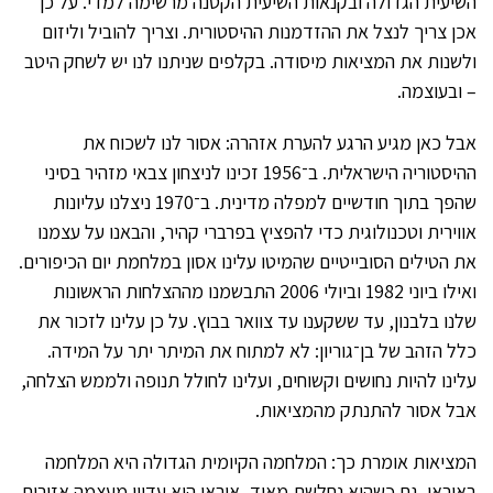
השיעית הגדולה ובקנאות השיעית הקטנה מרשימה למדי. על כן
אכן צריך לנצל את ההזדמנות ההיסטורית. וצריך להוביל וליזום
ולשנות את המציאות מיסודה. בקלפים שניתנו לנו יש לשחק היטב
– ובעוצמה.
אבל כאן מגיע הרגע להערת אזהרה: אסור לנו לשכוח את
ההיסטוריה הישראלית. ב־1956 זכינו לניצחון צבאי מזהיר בסיני
שהפך בתוך חודשיים למפלה מדינית. ב־1970 ניצלנו עליונות
אווירית וטכנולוגית כדי להפציץ בפרברי קהיר, והבאנו על עצמנו
את הטילים הסובייטיים שהמיטו עלינו אסון במלחמת יום הכיפורים.
ואילו ביוני 1982 וביולי 2006 התבשמנו מההצלחות הראשונות
שלנו בלבנון, עד ששקענו עד צוואר בבוץ. על כן עלינו לזכור את
כלל הזהב של בן־גוריון: לא למתוח את המיתר יתר על המידה.
עלינו להיות נחושים וקשוחים, ועלינו לחולל תנופה ולממש הצלחה,
אבל אסור להתנתק מהמציאות.
המציאות אומרת כך: המלחמה הקיומית הגדולה היא המלחמה
באיראן. גם כשהיא נחלשת מאוד, איראן היא עדיין מעצמה אזורית