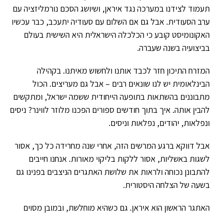
תעמוד לצידנו במערכה נגד איראן, ושיושג הסכם נורמליזציה עם
ערב הסעודית. אבל גם אם השלום עם סעודיה יתעכב, כבר עכשיו
האקונומיסט קובע כי הכלכלה הישראלית היא השישית בעולם
בביצועיה בשנה שעברה.
המזרח התיכון חזר לכבד אותנו ולחשוש מאיתנו. בקהילה
הבינלאומית יש לנו שונאים רבים – אבל גם מעריצים. הכול
מתבוננים בהשתאות בתופעה הייחודית ששמה ישראל, ומתקשים
להבין אותה. איך בתוך חודשים ספורים הפכנו מלוזר לווינר? ניסים
ונפלאות, יהודים, נפלאות וניסים.
אבל דווקא ברגע המרשים הזה, אחרי שנה מחרידה כל כך, אסור
לשגות באשליות, אסור ללקות בליקוי מאורות. אנחנו חייבים
להתבונן נכוחה ולראות את שלושת האתגרים הניצבים בפנינו גם
בשעה של הצלחה היסטורית.
האתגר הראשון הוא איראן. גם כשהיא מוחלשת, ובמובן מסוים