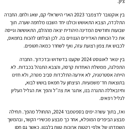
ציון.
בין אוקטובר לדצמבר 2023 הארי הישראלי קם, שאג ולחם. החברה
התלכדה, הצבא התאושש וכולנו יחד השבנו מלחמה שערה. תוך
שבועות וחודשים המדינה היהודית יצאה מההלם, התאוששה וגייסה
את כל הכוחות האדירים הגנוזים בה. לכן הצלחנו להכות בחמאס,
לכבוש את צפון רצועת עזה, ואף לשחרר כמאה חטופים.
בין ינואר לאוגוסט 2024 שקענו בדשדוש ובדכדוך. החברה
התפלגה, ממשלת האחדות קרסה, והצבא התנהל בכבדות. לא
הייתה אסטרטגיה, לא אירעה התלכדות סביב מטרה, ולא חזינו
בתוצאות חד־משמעיות. הניצחון על חמאס בושש לבוא,
וחיזבאללה התגרה בנו, אִתגר את צה"ל והפך את הגליל העליון
לגליל רפאים.
ואז, בתוך עשרה ימים בספטמבר 2024, התחולל מהפך. תחילה
מבצע הביפרים המופלא, אחר כך מבצע מכשירי הקשר, ובהמשך
השמדתן של אלפי רקטות ארוכות טווח בלבנון. כאשר גם חסן