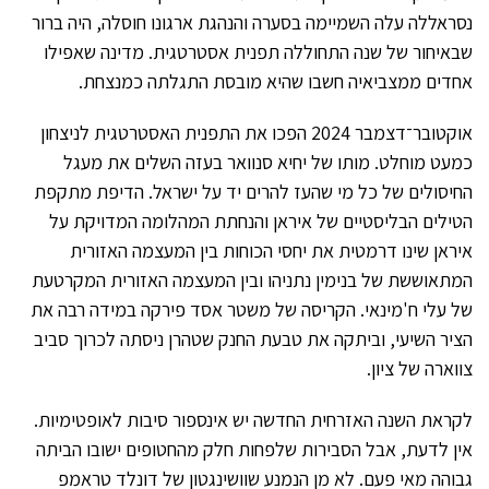
נסראללה עלה השמיימה בסערה והנהגת ארגונו חוסלה, היה ברור
שבאיחור של שנה התחוללה תפנית אסטרטגית. מדינה שאפילו
אחדים ממצביאיה חשבו שהיא מובסת התגלתה כמנצחת.
אוקטובר־דצמבר 2024 הפכו את התפנית האסטרטגית לניצחון
כמעט מוחלט. מותו של יחיא סנוואר בעזה השלים את מעגל
החיסולים של כל מי שהעז להרים יד על ישראל. הדיפת מתקפת
הטילים הבליסטיים של איראן והנחתת המהלומה המדויקת על
איראן שינו דרמטית את יחסי הכוחות בין המעצמה האזורית
המתאוששת של בנימין נתניהו ובין המעצמה האזורית המקרטעת
של עלי ח'מינאי. הקריסה של משטר אסד פירקה במידה רבה את
הציר השיעי, וביתקה את טבעת החנק שטהרן ניסתה לכרוך סביב
צווארה של ציון.
לקראת השנה האזרחית החדשה יש אינספור סיבות לאופטימיות.
אין לדעת, אבל הסבירות שלפחות חלק מהחטופים ישובו הביתה
גבוהה מאי פעם. לא מן הנמנע שוושינגטון של דונלד טראמפ