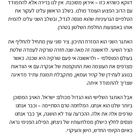
דווקא כשהיא כזו – איראן מסוכנת. אין לנו ברירה אלא להתמודד
עם הדוב הפצוע העומד מולנו. בשלב הראשון עלינו לעקור את
הטלפיים הגרעיניות שהוא מנסה לגדל, ובשלב השני עלינו להמית
אותו באמצעות החלפת השלטון בטהרן.
האתגר השני הוא המזרח התיכון. ציר סוני עוין מתחיל להחליף את
הציר השיעי. לראשונה זה מאה שנה חזרה טורקיה לעמדה שלטת
בעולם המוסלמי – ולראשונה אי פעם טורקיה היא שכנה. כאשר
מצרפים את העוצמה ואת התוקפנות של אנקרה עם אי הוודאות
בנוגע לעתידן של קהיר ועמאן, מתקבלת תמונת עתיד מדאיגה
שצריך להתמודד איתה.
אבל האתגר השלישי הוא הגדול מכולם: ישראל. האויב המסוכן
ביותר שלנו הוא אנחנו. המלחמה טרם הסתיימה – וכבר אנחנו
טורפים אלה את אלה. ההכרעה עוד לא הושגה, אך כבר אנחנו
מנסים לחלץ כישלון ממלתעותיו של ניצחון. הפילוג הפנימי נראה
כאיום הקיומי החדש, הישן והעיקרי.