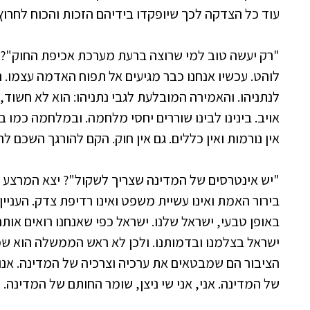
עוד כל הצדקה לכך שיופקדו בידיהם הזכות והכוח לחרוץ 
"רק יעשה טוב למי שרוצה ברעת מערכת אכיפת החוק"? "
לוהט. עכשיו אנחנו כבר מגיעים אל תפוח האדמה עצמו. נת
לנתניהו. והאמירה המובלעת לגבי נתניהו: הוא לא חשוד, 
אויב. בינינו לבינו שוררים יחסי מלחמה. ובמלחמה כמו במל
אין נורמות ואין כללים. גם אין חוק. הקם להורגך השכם להו
"יש אינטרסים של המדינה שצריך לשקול"? יצא המרצע מן 
בירור האמת ואינו עשיית משפט ואינו רדיפת צדק. העניין
באופן טבעי, ישראל שלנו. ישראל כפי שאנחנו רואים אותה
ישראל בצלמנו ובדמותנו. ולכן לא ראש הממשלה הוא שמי
הציבור הם שמבטאים את ערכיה וצרכיה של המדינה. אנו,
של המדינה. אני, אני שי ניצן, שומר החותם של המדינה. המ