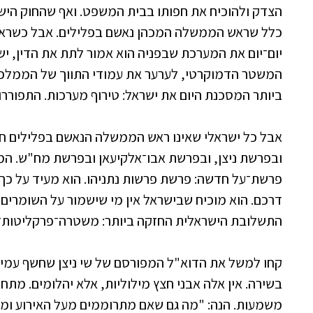
הצדק ולהוכיח את חפותו בבית המשפט. ואף שהחוק הישר
כלל שראש הממשלה המכהן נאשם בפלילים. אבל כשרא
יום־יום את המערכת שבפניה הוא אמור לתת את הדין, יש
המשטר הדמוקרטי, לערער את עמודי התווך של הממלכת
ביותר המסכנת היום את ישראל: טירוף מערכות. התפוררות
אבל כל ישראלי שאינו ראש הממשלה הנאשם בפלילים חי
ובפרשת ניצן, ובפרשת אבו־אלקיעאן ובפרשת מח"ש. המ
פרשת־על חדשה: פרשת פרשות נתניהו. הוא מעיד על כך
דרכם. הוא מוכיח שבישראל אין מי שישמור על השומרים.
התשלובת הישראלית החזקה ביותר: משטרה־פרקליטות־
קחו למשל את הדוא"ל המפורסם של שי ניצן שחשף עמית
בשירה. אין אלה אבני חצץ מילוליות, אלא יהלומים. מת
משמעות. הנה: "מה גם שאם מתרוממים מעל האירוע ומ