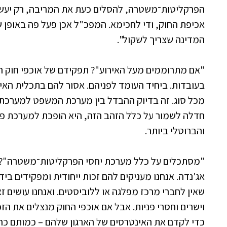
הפרקליטות־משטרה, להסלים כעת את המריבה, רק יעש
אכיפת החוק, ודי לחכימא. המפכ"ל אכן פעל פה באופן ש
המדינה שצריך לשקול".
"אם מתרוממים מעל האירוע"? תפקידם של אוכפי חוק הו
בעובדות. ביחיד העומד לפניהם. אסור להם בתכלית האיס
מכל סוג. זה בדיוק ההבדל בין מערכת המשפט למערכת
חדלה לשמור על כלל הזהב הזה, היא הופכת למערכת פול
והברוטלי ביותר.
"מסתכלים על כלל מערכת יחסי הפרקליטות־משטרה"? ל
אג'נדה. אנחנו מעניקים להם זכות ייחודית ומפקידים בידיה
שאין לחברי מרכז מפלגה או ללוביסטים. ואנחנו עושים זא
וישרים וחסרי פניות. אבל אם אוכפי החוק מנצלים את הזכ
כדי לקדם את האינטרסים של הארגון שלהם – כמותם כחב