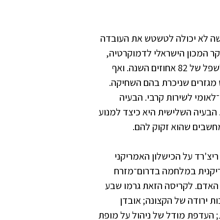
ה לא יכולה לטשטש את העובדה
סקר המכון הישראלי לדמוקרטיה,
אמון הציבור בצבא ירד משיא של 93.5 אחוזים ב־2017 לשפל של 82 אחוזים השנה. ואף
 מגזרים שניכרת בהם השחיקה.
־לאומי לשירות קרבי. הבעיה
 הבעיה השלישית היא כיצד למנוע
חשבים שהוא זקוק להם.
ריצ'רד על הכישלון האמריקני
מריקנית במלחמה בדרום־מזרח
האדם. לקריסה הזאת גרמו שבע
ות ירודה של הקצונה; אובדן
; העדפת מודל של ניהול על מופת