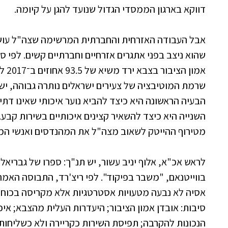
דווקא בארגון הממסדי הגדול שנועד להגן על קיומה.
אבל העבודה האזרחית והחברתית המרשימה שצה"ל עוש
שהוא ניצב בפני אתגרים אזרחיים וחברתיים קשים. לפי 
שרמת המוטיבציה של צעירים ישראלים נותרה גבוהה, יש
הבעיה הראשונה היא כיצד להביא נוער איכותי שאינו דתי
השנייה היא כיצד להשאיר קצינים איכותיים בשירות קבע.
מטירוף ההייטק לשאוב מצה"ל את המהנדסים ואנשי המ
לראש אכ"א, אלוף יניב עשור, יש תנ"ך: ספרו של גבריאל 
בווייטנאם, "משבר בפיקוד". לפי ריצ'רד, התבוסה הא
אסיה לא נבעה מטעויות אסטרטגיות אלא מקריסה בכוח 
סיבות: אובדן אמון הציבור; היעדרות העלית מהצבא; איכ
הנכונות להקרבה; תפיסת השירות כקריירה ולא כשליחות