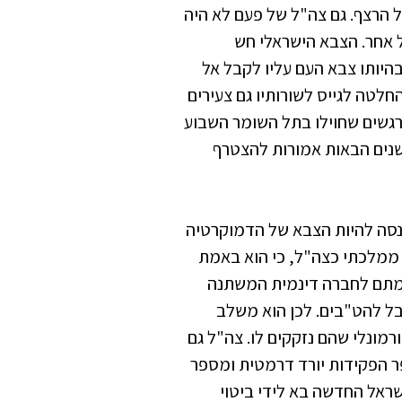
ל הרצף. גם צה"ל של פעם לא היה
ל של 2021 בואכה 2022 הוא צה"ל אחר. הצבא הישראלי חש
היותו צבא העם עליו לקבל אל
חלטה לגייס לשורותיו גם צעירים
חורים והבחורות הנרגשים שחוילו בתל השומר השבוע
בשנים הבאות אמורות להצטרף
מנסה להיות הצבא של הדמוקרטיה
 ממלכתי כצה"ל, כי הוא באמת
אמתם לחברה דינמית המשתנה
בל להט"בים. לכן הוא משלב
רמונלי שהם נזקקים לו. צה"ל גם
ר הפקידות יורד דרמטית ומספר
שראל החדשה בא לידי ביטוי