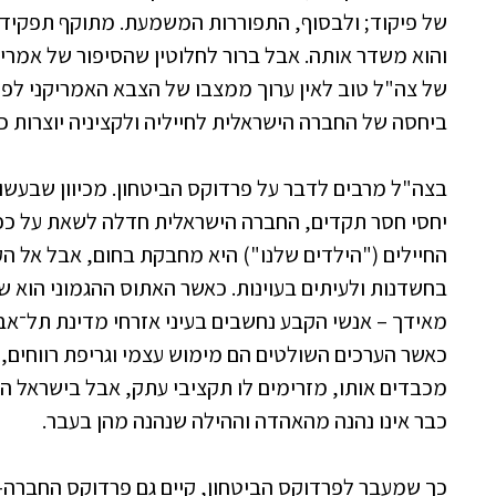
של פיקוד; ולבסוף, התפוררות המשמעת. מתוקף תפקידו,
והוא משדר אותה. אבל ברור לחלוטין שהסיפור של אמריק
של צה"ל טוב לאין ערוך ממצבו של הצבא האמריקני לפני
ביחסה של החברה הישראלית לחייליה ולקציניה יוצרות כמ
בצה"ל מרבים לדבר על פרדוקס הביטחון. מכיוון שבעשו
יחסי חסר תקדים, החברה הישראלית חדלה לשאת על כפי
החיילים ("הילדים שלנו") היא מחבקת בחום, אבל אל הק
בחשדנות ולעיתים בעוינות. כאשר האתוס ההגמוני הוא של
מאידך – אנשי הקבע נחשבים בעיני אזרחי מדינת תל־אביב
כאשר הערכים השולטים הם מימוש עצמי וגריפת רווחים, ה
מכבדים אותו, מזרימים לו תקציבי עתק, אבל בישראל הל
כבר אינו נהנה מהאהדה וההילה שנהנה מהן בעבר.
כך שמעבר לפרדוקס הביטחון, קיים גם פרדוקס החברה-