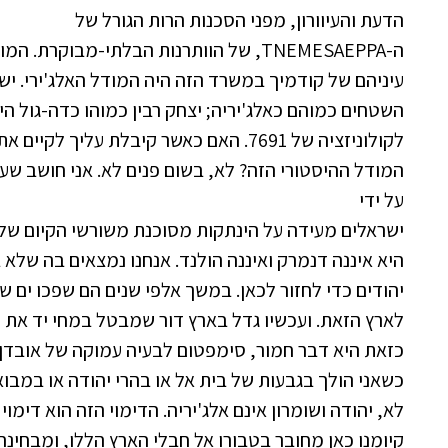
הדעת והעיוורון, מפני הסכנות הרות הגורל של
ה-TNEMESAEPPA, של הוותרנות הבלתי-מבוקר
עיניהם של קודמיך במשרד הזה היה המודל האלג'ירי. יש
השטחים כמוהם כאלג'יריה; יצחק רבין כמוהו כדה-גול ה
לקולוניזציה של 7691. האם כאשר קיבלת עליך
המודל ההיסטורי הזה? לא, בשום פנים לא. אני חושב ש
על ידי
ישראלים מעידה על הינתקות מסוכנת משורשי הקיום שלנו
היא איננה דנמרק ואיננה הולנד. אנחנו נמצאים בה שלא
יהודים כדי לחזור לכאן. במשך אלפי שנים הם שפכו ים ש
לארץ הזאת. ועכשיו גדל בארץ דור שמבטל במחי יד את ה
כזאת היא דבר חמור, סימפטום לבעיה עמוקה של אובדן ז
כשאני הולך בגבעות של בית אל או בהרי יהודה או במבוא
לא, יהודה ושומרון אינם אלג'יריה. הדימוי הזה הוא דימוי
קיומנו כאן מחובר בטבורו אל חבלי הארץ הללו, ומבחינה ג