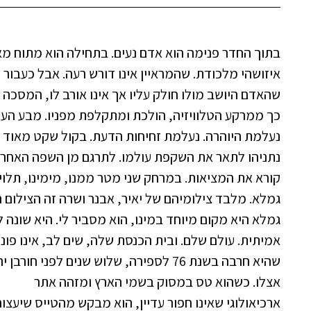
בתוך החדר פנימה הוא אדם נעים. בתחילה הוא מתוח מאו
איזושהי מלכודת. שהמראיין אינו דורש רעה. אבל כעבור
שהאדם היושב מולו חולק עליו אך אינו אורב לו, המסכה
כך ממרקע הטלוויזיה, הולכת ומתקלפת מפניו. מבע העינ
נעלמת היוהרה. נעלמת זחיחות הדעת. בקול שקט מאוד וב
נתניהו לתאר את השקפת עולמו. לתרגם מן השפה האחרת
קורא את המציאות. במרחק שני מטר ממנו, מימינו, תלוי ע
גמלא. מלבד צילומיהם של יאיר, אבנר ושרה זה הצילום
גמלא היא מקום מיוחד במינו, הוא מסביר לי. היא שונה 
אמיתית. עולם שלם. ובית הכנסת שלה, שים לב, אינו פונ
שהיא חרבה בשנת 76 לספירה, שלוש שנים לפני
אצלו. כשהוא טס במסוק בשמי הארץ ומזהה אתר
ארכיאולוגי שאינו חפור עדיין, הוא מבקש מהטייס שיעצור ו