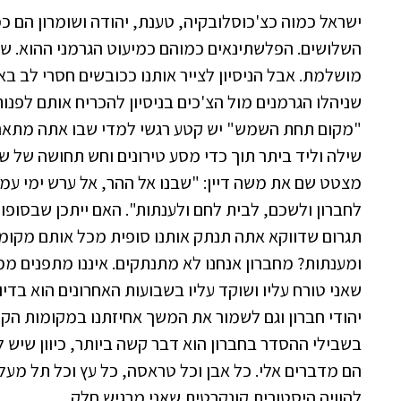
ישראל כמוה כצ'כוסלובקיה, טענת, יהודה ושומרון הם כ
השלושים. הפלשתינאים כמוהם כמיעוט הגרמני ההוא. שום
מושלמת. אבל הניסיון לצייר אותנו ככובשים חסרי לב ב
שניהלו הגרמנים מול הצ'כים בניסיון להכריח אותם לפנ
"מקום תחת השמש" יש קטע רגשי למדי שבו אתה מתאר 
שילה וליד ביתר תוך כדי מסע טירונים וחש תחושה של ש
מצטט שם את משה דיין: "שבנו אל ההר, אל ערש ימי עמ
לחברון ולשכם, לבית לחם ולענתות". האם ייתכן שבסופו
תגרום שדווקא אתה תנתק אותנו סופית מכל אותם מקומ
ומענתות? מחברון אנחנו לא מתנתקים. איננו מתפנים ממ
שאני טורח עליו ושוקד עליו בשבועות האחרונים הוא בדיו
יהודי חברון וגם לשמור את המשך אחיזתנו במקומות הקדו
בשבילי ההסדר בחברון הוא דבר קשה ביותר, כיוון שיש 
הם מדברים אלי. כל אבן וכל טראסה, כל עץ וכל תל מעלים
להוויה היסטורית קונקרטית שאני מרגיש חלק