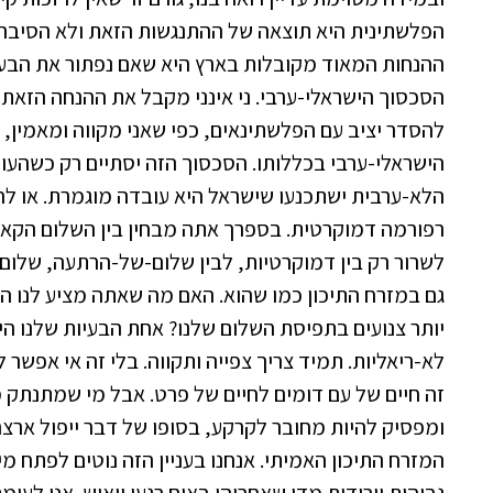
הפלשתינית היא תוצאה של ההתנגשות הזאת ולא הסיבה
ההנחות המאוד מקובלות בארץ היא שאם נפתור את הבע
הסכסוך הישראלי-ערבי. ני אינני מקבל את ההנחה הזאת. ה
להסדר יציב עם הפלשתינאים, כפי שאני מקווה ומאמין, 
הישראלי-ערבי בכללותו. הסכסוך הזה יסתיים רק כשהעולם
הלא-ערבית ישתכנעו שישראל היא עובדה מוגמרת. או לחי
רפורמה דמוקרטית. בספרך אתה מבחין בין השלום הקאנט
לשרור רק בין דמוקרטיות, לבין שלום-של-הרתעה, שלום
גם במזרח התיכון כמו שהוא. האם מה שאתה מציע לנו הוא
יותר צנועים בתפיסת השלום שלנו? אחת הבעיות שלנו הי
לא-ריאליות. תמיד צריך צפייה ותקווה. בלי זה אי אפשר 
זה חיים של עם דומים לחיים של פרט. אבל מי שמתנתק מ
ומפסיק להיות מחובר לקרקע, בסופו של דבר ייפול ארצה
המזרח התיכון האמיתי. אנחנו בעניין הזה נוטים לפתח מי