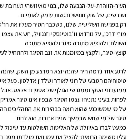
העיר-הזוהרת-על-הגבעה שלו, בנוי מאיזושהי תערובת של
ושורשים, של שוק חופשי ורגשות עומק לאומיים.
רק בפגישה השלישית שלנו, כשכבר הסיר מעליו את הז'ק
מורי דרכו, על נורדאו וז'בוטינסקי וזנגוויל, חש את עצמו
השולחן ולהוציא מתוכה סיגר ולהוציא מתוכה
קוצץ-סיגר, ולקצץ במיומנות את זנב הסיגר ולהתחיל לעש
לרגע אחד נדמה היה שהנה יוצא המרצע מן השק, שהנה נ
טיפוחיהם הטבעי של רוני לאודר ושלדון אדלסון. כעל א
ממועדוני הסקי וממגרשי הגולף של אספן ודאלאס. אבל 
לפחות בעיני נתניהו עצמו הסיגר שבפיו אינו סיגר אמריקאי
של מי שמשוכנע שהוא רואה בבהירות את התהליכים ההיס
סיגר של מי שחש שבמשך שנים ארוכות הוא לחם
כמעט לבדו באיוולת של האליטות השולטות עד שיכול לה
עליו משימה הרואית: להציל את עמו ואת מולדתו מפני הנ