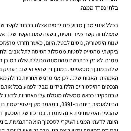
בלתי נפרד ממנה.
בכלל אינני מבין מדוע מתייחסים אצלנו בכבוד לקשר ש
שאצלם זה קשר צעיר יחסית, בשעה שאת הקשר שלנו אל
שנות היסטוריה, נוטים לבטל. היום, כאשר חזרתי מהאזכר
ביקשתי מהטייס לסטות ממסלול הטיסה לתל אביב ולחו
ממנה. לא רק להתרשם מהתמונה הכוללת שלה במובן הפ
שלה במובן המטאפיסי. במובן זה שהיא היישוב העתיק בי
האמהות והאבות שלנו. לכן אני מרגיש אחריות גדולה מ
הנכסים ההיסטוריים הללו בידינו מבלי לפגוע בכל אותם ד
שבתפקידי כראש ממשלה מוטלת עלי האחריות לדאוג לה
הבינלאומית היתה ב-3891, במאמר מקיף שפ
שהבעיה הפלשתינית אינה עומדת במרכזו של הסכסוך המ
היום? לדעתי המניע העיקרי לסכסוך הוא ההתנגשות בינינ
ובמידה מסוימת עדיין רואה בנו, גורם זר שאין לו זכות ק