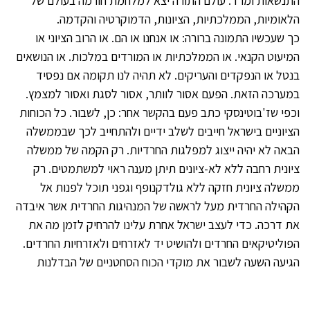
התנשאות ומרד. עולם התורה יצא למלחמת חורמה בעולם של
הלאומיות, הממלכתיות, הציונות, הדמוקרטיה והקדמה.
כך שעכשיו התמונה ברורה: או אנחנו או הם. או הרוב הציוני או
המיעוט הקנאי. או הממלכתיות או המורדים במלכות. או הנושאים
בנטל או הנפקדים והעריקים. לא תהיה לנו תקומה אם נפסיד
במערכה הזאת. הפעם אסור לוותר, אסור לסגת ואסור למצמץ.
וכפי שז'בוטינסקי כתב פעם בהקשר אחר: כן, לשבור. כל הכוחות
הציוניים בישראל חייבים לשלב ידיים ולהתחייב לכך שבממשלה
הבאה לא יהיה ייצוג למפלגות החרדיות. רק הקמה של ממשלה
ציונית רחבה ללא לא-ציונים תיתן מענה ראוי למשתמטים. רק
ממשלה ציונית חזקה ללא גולדקנופף וגפני תוכל לפנות אל
הקהילה החרדית מעל לראשה של המנהיגות החרדית אשר איבדה
את דרכה. כדי לעצב ישראל אחרת עלינו להרחיק לזמן מה את
הפוליטיקאים החרדים ולהושיט יד לאזרחים ולאזרחיות החרדים.
הגיעה השעה לשבור את מוקדי הכוח הסחטניים של הבדלנות
החרדית האנטי-ממלכתית.