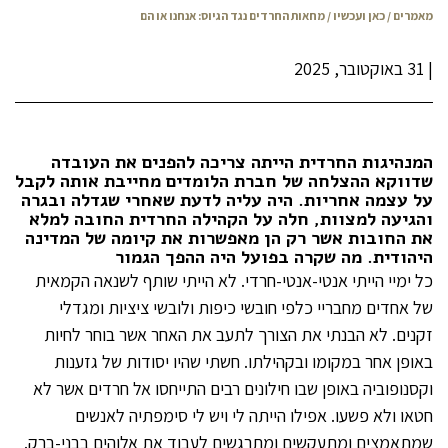
מאמרים
/
כאן ועכשיו
/ מחאות החרדים נגד הגיוס: אנחנו או הם
|
31 באוקטובר, 2025
המנהיגות החרדית הייתה צריכה להפנים את העובדה
שדווקא ההצלחה של חברת הלומדים מחייבת אותה לקבל
על עצמה אחריות. היה עליה לדעת שאחרי שגדלה ובגרה
והגיעה למצוות, חלה על הקהילה החרדית החובה למלא
את החובות אשר רק הן מאפשרות את קיומה של המדינה
היהודית. מה שקרה בפועל היה ההפך הגמור
כל ימיי הייתי אנטי-אנטי-חרדי. לא הייתי שותף לשנאה הקמאית
של אחדים מחבריי כלפי חובשי כיפות ולובשי ציציות ומגדלי
זקנים. לא הבנתי את הצורך לתעב את האחר אשר בוחר לחיות
באופן אחר במקומו ובקהילתו. חשתי שהיו יסודות של גזענות
וקסנופוביה באופן שבו חילונים רבים התייחסו אל חרדים אשר לא
חטאו ולא פשעו. אפילו הייתה לי ויש לי סימפתיה לאנשים
שמתאמצים ומתעקשים ומתרגשים לעבוד את אלוהים בבני-ברק.