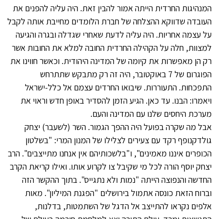
המנהיגות החרדית הייתה אמור להבין זאת. היה עליה להפנים את
העובדה שדווקא ההצלחה של חברת הלומדים מחייבת אותה לקבל
על עצמה אחריות. היה עליה לדעת שאחרי שגדלה ובגרה והגיעה
למצוות, חלה על הקהילה החרדית החובה למלא את החובות אשר
רק הן מאפשרות את קיומה של המדינה היהודית. וכאשר חווינו את
הפוגרום של 7 באוקטובר, היה זה רק מתבקש שתתרחש
התפכחות. התעוררות. שיבואו החרדים עצמם אל כלל-ישראל
ויאמרו: הבנו. עד כאן. הגיע הזמן להסדיר באופן חדש וראוי את
מערכת היחסים שלנו עם המדינה והעם.
אבל מה שקרה בפועל היה ההפך הגמור. השר (לשעבר) יצחק
גולדקנופף רקד עם צעירים לצלילו של המנון המרי: "בשלטון
הכופרים איננו מאמינים", ו"בלשכותיהם אין אנחנו מתייצבים". הרב
יצחק יוסף הורה לכל מי שקיבל צו לקרוע אותו. ואילו קריאת הקרב
החדשה והנפוצה הייתה "נמות ולא נתגייס". בתוך ההקשר הזה
וברוח הזאת כונסה אתמול בירושלים "הפגנת המיליון". מאות
אלפים נקראו להתייצב אל הדגל של השתמטות, בדלנות,