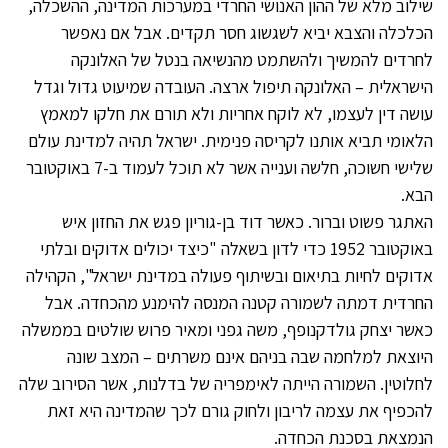
שילוב מלא של ההון האנושי החרדי במערכות המדינה, ההשכלה,
הכלכלה והצבא יביא לשגשוג חסר תקדים. אבל אם נאפשר
לחרדים להמשיך ולהשתמט מהנשיאה בנטל של האלונקה
הישראלית – האלונקה תיפול ארצה. העובדה שמיעוט גדול וגדל
עושה דין לעצמו, לא לוקח אחריות ולא תורם את חלקו למאמץ
הלאומי תביא אותנו לקריסה פנימית. ישראל תהיה למדינת עולם
שלישי חשוכה, חלשה וענייה אשר לא תוכל לעמוד ב-7 באוקטובר
הבא.
האתגר פשוט וברור. כאשר דוד בן-גוריון פגש את החזון איש
באוקטובר 1952 כדי לדון בשאלה "כיצד יכולים אדוקים ובלתי
אדוקים לחיות בתיאום ובשיתוף פעולה במדינת ישראל", הקהילה
החרדית דמתה לשמורה קטנה המנסה להימנע מהכחדה. אבל
כאשר יצחק גולדקנופף, משה גפני ומאיר פרוש שולטים בממשלה
היוצאת למלחמה שבה בניהם אינם משרתים – המצב שונה
לחלוטין. השמורה הייתה לאימפריה של בדלנות, אשר הסירוב שלה
להכפיף את עצמה לריבון ולחוק גורם לכך שהמדינה היא זאת
הנמצאת בסכנת הכחדה.