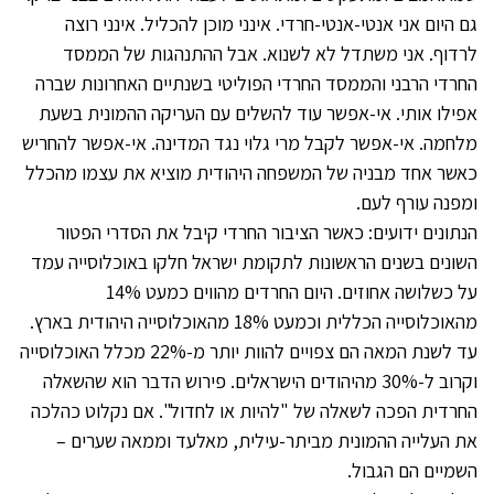
גם היום אני אנטי-אנטי-חרדי. אינני מוכן להכליל. אינני רוצה
לרדוף. אני משתדל לא לשנוא. אבל ההתנהגות של הממסד
החרדי הרבני והממסד החרדי הפוליטי בשנתיים האחרונות שברה
אפילו אותי. אי-אפשר עוד להשלים עם העריקה ההמונית בשעת
מלחמה. אי-אפשר לקבל מרי גלוי נגד המדינה. אי-אפשר להחריש
כאשר אחד מבניה של המשפחה היהודית מוציא את עצמו מהכלל
ומפנה עורף לעם.
הנתונים ידועים: כאשר הציבור החרדי קיבל את הסדרי הפטור
השונים בשנים הראשונות לתקומת ישראל חלקו באוכלוסייה עמד
על כשלושה אחוזים. היום החרדים מהווים כמעט 14%
מהאוכלוסייה הכללית וכמעט 18% מהאוכלוסייה היהודית בארץ.
עד לשנת המאה הם צפויים להוות יותר מ-22% מכלל האוכלוסייה
וקרוב ל-30% מהיהודים הישראלים. פירוש הדבר הוא שהשאלה
החרדית הפכה לשאלה של "להיות או לחדול". אם נקלוט כהלכה
את העלייה ההמונית מביתר-עילית, מאלעד וממאה שערים –
השמיים הם הגבול.