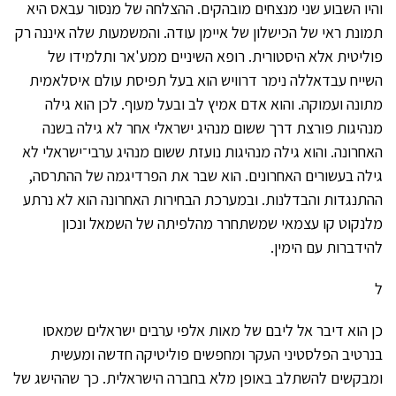
והיו השבוע שני מנצחים מובהקים. ההצלחה של מנסור עבאס היא
תמונת ראי של הכישלון של איימן עודה. והמשמעות שלה איננה רק
פוליטית אלא היסטורית. רופא השיניים ממע'אר ותלמידו של
השייח עבדאללה נימר דרוויש הוא בעל תפיסת עולם איסלאמית
מתונה ועמוקה. והוא אדם אמיץ לב ובעל מעוף. לכן הוא גילה
מנהיגות פורצת דרך ששום מנהיג ישראלי אחר לא גילה בשנה
האחרונה. והוא גילה מנהיגות נועזת ששום מנהיג ערבי־ישראלי לא
גילה בעשורים האחרונים. הוא שבר את הפרדיגמה של ההתרסה,
ההתנגדות והבדלנות. ובמערכת הבחירות האחרונה הוא לא נרתע
מלנקוט קו עצמאי שמשתחרר מהלפיתה של השמאל ונכון
להידברות עם הימין.
ל
כן הוא דיבר אל ליבם של מאות אלפי ערבים ישראלים שמאסו
בנרטיב הפלסטיני העקר ומחפשים פוליטיקה חדשה ומעשית
ומבקשים להשתלב באופן מלא בחברה הישראלית. כך שההישג של