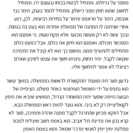
מספר על גדולתו. והתחיל לבטוח בכוחו ובעוצם ידו. והתחיל
לחשוב שהוא חסין מפני כישלון. והתחיל להמר בענק. הימר נגד
אובמה, הימר על טראמפ והימר על בחירות רביעיות. לכן, רגע
אחרי שניתנה לו המתנה של ממשלת אחדות הוא בעט בה בגסות.
ובכך עשה לא רק מעשה מכוער אלא מקח טעות. כי אומנם הוא
המוכשר מכולם. ואומנם הוא חיסן את כולם. אבל כמעט כולם
מתחילים להתעייף ממנו. ומשום כך הוא לא קיבל את התמיכה
שקיווה לקבל. יהיר וזחוח, נתניהו חשף את עצמו לסיכון שאדם
רציונלי לא אמור להיחשף אליו.
גדעון סער היה מועמד התקשורת לראשות הממשלה. במשך עשור
הוא נתפס על ידי השמאל העיתונאי כאחד משלנו. הציפייה של
הבועה הייתה שסער יהיה המשחרר הגדול, המושיע שיביא את הימין
לקואליציית רק לא ביבי. והוא נועד להיות ראש הממשלה הבא.
אבל דווקא מכיוון שהתרגל לקבל ממנה אהדה ותמיכה, סער לא
קרא נכון את מדינת תל־אביב. הוא באמת חשב שיצליח למכור
מפלגת ימין־ימין לאנשי מרכז־שמאל. והוא באמת האמין