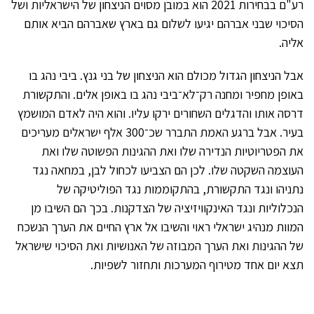
רע"ם בבחירות 2021 הוא במובן מסוים הניצחון של הישראליות ושל
הסיכוי שבני אברהם יגיעו לשלום גם בארץ שאברהם הביא אותם
אליה.
אבל הניצחון הגדול מכולם הוא הניצחון של בני גנץ. ביבי נהג בו
באופן מחפיר ומחנה רק־לא־ביבי נהג בו באופן אלים. והתקשורת
דרסה אותו והדגלים השחורים ירקו עליו. והוא היה לאדם המושמץ
בעיר. אבל ברגע האמת התברר שכ־300 אלף ישראלים מעריכים
את הפטריוטיות הנדירה שלו ואת ההגינות הפשוטה שלו ואת
העוצמה השקטה שלו. לכן הם הצביעו לכחול לבן, במחאה נגד
נתניהו ונגד התקשורת, בהתקוממות נגד הפוליטיקה של
הנכלוליות ונגד האינקוויזיציה של הצדקנות. בכך הם השיבו מן
המוות מנהיג ישראלי ראוי והשיבו אל ארץ החיים את הערך הנשכח
של ההגינות ואת הערך המבוזה של האנושיות ואת הסיכוי שישראל
תצא יום אחד מטירוף המערכות ותחזור לשפיות.