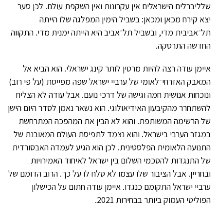
שלליברלים הישראלים אין עקרונות ואין השקפת עולם. לכן סער
יצא קירח מכאן ומכאן: בשביל הימין המפלגה שלו הייתה
תל־אביבית מדי, ובשביל תל־אביב היא הייתה ימנית מדי. התקווה
החדשה התרסקה.
איימן עודה רצה להיות מרטין לותר קינג ישראלי. הוא הביא אל
המאבק האזרחי־לאומי של ערביי ישראל שפה מפייסת (על פי רוב)
ונוכחות אנושית חמה וגישה של דרכי נועם. אבל עודה לא הצליח
להשתחרר מהקיבעון האידיאולוגי. הוא נשאר נאמן לסדר היום הישן
של הרשימה המשותפת. והוא לא הבין את המהפכה המתרחשת
במגזר הערבי בישראל. והוא נצמד לתפיסת העולם המאובנת של
התנועה הלאומית הפלסטינית. לכן הוא הגיע לעמדה האבסורדית
של התנגדות להסכמי השלום בין ישראל לאיחוד האמירויות
ובחריין. אבל הציבור שלו עצמו לא סלח לו על כך. הרוב הדומם של
ערביי ישראל התקומם כנגדו. איימן עודה חתום על הכישלון
הפוליטי העמוק ביותר בבחירות 2021.