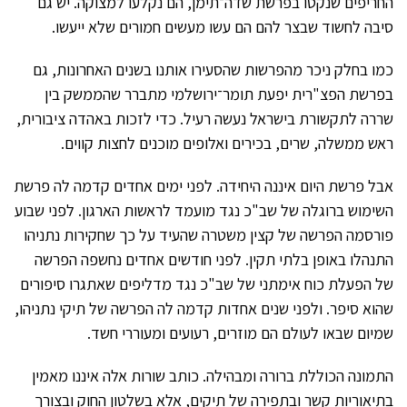
החריפים שנקטו בפרשת שדה־תימן, הם נקלעו למצוקה. יש גם
סיבה לחשוד שבצר להם הם עשו מעשים חמורים שלא ייעשו.
כמו בחלק ניכר מהפרשות שהסעירו אותנו בשנים האחרונות, גם
בפרשת הפצ"רית יפעת תומר־ירושלמי מתברר שהממשק בין
שררה לתקשורת בישראל נעשה רעיל. כדי לזכות באהדה ציבורית,
ראש ממשלה, שרים, בכירים ואלופים מוכנים לחצות קווים.
אבל פרשת היום איננה היחידה. לפני ימים אחדים קדמה לה פרשת
השימוש ברוגלה של שב"כ נגד מועמד לראשות הארגון. לפני שבוע
פורסמה הפרשה של קצין משטרה שהעיד על כך שחקירות נתניהו
התנהלו באופן בלתי תקין. לפני חודשים אחדים נחשפה הפרשה
של הפעלת כוח אימתני של שב"כ נגד מדליפים שאתגרו סיפורים
שהוא סיפר. ולפני שנים אחדות קדמה לה הפרשה של תיקי נתניהו,
שמיום שבאו לעולם הם מוזרים, רעועים ומעוררי חשד.
התמונה הכוללת ברורה ומבהילה. כותב שורות אלה איננו מאמין
בתיאוריות קשר ובתפירה של תיקים, אלא בשלטון החוק ובצורך