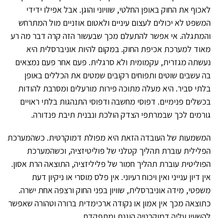
לאכוף את החוק באופן החלטי, שוויוני והוגן. אבל אפילו ידידי
המשפט לא יכולים לעצום עיניים ולאטום אוזניים מול המתרחש
והמתגלה. אי אפשר להתעלם מכך שבעשור הזה קרה דבר מה רע
מאוד למערכת אכיפת החוק. במקום להיות אוניברסלית היא
נעשתה מגזרית, עקמומית ולא סרגלית. פעם אחר פעם נמצאים
בה עשבים שוטים ותפוחים רקובים שמטים את הכללים באופן
בלתי סביר. היא מעלה מתוכה פירות מורעלים ומסרבת להודות
בכשלים פנימיים. דפוסי מחשבה ודפוסי התנהגות בלתי ראויים
גורמים לכך שבמרתפי הצדק הולכת ונבנית תיבת פנדורה.
המשמעות של העובדה הזאת היא מפולת דמוקרטית. כשהמערכת
הפלילית עוברת תהליך קטלני של פוליטיזציה, וכשהמערכת
הפוליטית עוברת תהליך חמור של פליליזציה, התוצאה הרת אסון.
אין דיון ענייני ואין ויכוח רעיוני. אין פלס מוסרי או ניקיון דעת
משפטי, מידה אוניברסלית, שוויון בפני החוק ורצפה אחת ישרה.
כתוצאה מכך אין אמון או נקודה ארכימדית ברורה וטהורה שאפשר
להשעין עליה דמוקרטיה הוגנת ומתפקדת.