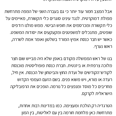
אבל המצב חמור עוד יותר כי גם בעברה השני של המפה מתרחשת
מפולת דמוקרטית. לנגד עינינו סוגרים כלי תקשורת, מאיימים על
כלי תקשורת ומכרסמים את חופש הביטוי. ממש מולנו רודפים
שופטים, מתנכלים למשפטנים ומקעקעים את יסודות המשפט.
כאשר יש חבר כנסת אמיץ המורד בשלטון ואומר אמת לשררה,
ראשו נערף.
בנו של ראש הממשלה מקודם באופן שלא היה מבייש שום חצר
מלוכה צרפתית או ביזנטית. חברת כנסת פופוליסטית מוכנסת
לקודש־הקודשים של ועדת החוץ והביטחון של הכנסת. אין חיל,
רעדה או מורא, ויש משוא פנים. בשם הזעם העממי הקדוש
מחריבים כל מוסד ומנפצים כל נורמה. הופכים את הרפובליקה
הישראלית לקרקס.
הטרגדיה רק הולכת ומעצימה. כמו במדינות רבות אחרות,
מתרחשת כאן מלחמת חורמה בין עם לאליטות, בין המון