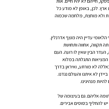
סקו, חייהם לא יהיו חיים. אות
רץ. לכן, באופן לא מודע כל
ת ולא מוחצת, מלחמה שכמוה
זה קרה ב־1 בינואר, עניתי לבני. ב־2023 הגוף הלאומי עדיין היה מוצף אדרנלין.
תה תקווה, אחווה ותחושת
אש חולה, העדר הבין שאין לו רועה. העם
ם המציאות התגלתה במלוא
אללה לא מורתע, ואיראן בדרך
יידן לא איתנו והעולם נגדנו.
להיות מנהיגינו.
מה אליהם. גם בעיצומה של
ש להחליף בסוסים אבירים.