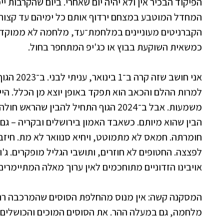
הפיקוד הבכיר אין ולא יהיה יום שאחרי. ביום שהקרבות ייפ
המחדל המוטבע במצחם ירדוף אותם כל ימיהם עד קצות א
הקברניטים מעוניינים במלחמת־עד, מלחמה לא ממוקד
כמשאית השוקעת בבוץ או כג'יפ המתחפר בחול.
אני חושב ש
למרות ההלם והכאב הוא תפקד באופן יוצא מן הכלל. היי
משמעות. אבל ב־2024 הגוף התחיל להבין שהר
הבין שהוא מיותם. כשאבד האמון בירושלים ובקריה – ג
חומרתה. חמאס לא מתמוטט, ויחיא סנוואר לא מת. חיזב
לפצצה. החטופים לא חוזרים, ותושבי הגליל מופקרים. ג'ו ב
אויבינו הזדוניים מתוחכמים לאין ערוך מאלה המתיימרים 
המסקנה קשה: אין מנוס מהחלפת הסוסים שהמרכבה רתו
מלחמה, גם במעלה ההר. את הסוסים המוכים והכושלים י