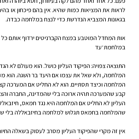
פעם. כל אחד ואחד מהם לקה בעיוורון, חטא ביוהרה ואחר
לראות את המציאות כמות שהיא. אין בהם פיכחון או בהי
בגאונות המצביא הנדרשת כדי לנצח במלחמה כבדה.
אות המחדל המוטבע במצח הקברניטים ירדוף אותם כל ימי
במלחמת־עד
התוצאה צפויה: הפיקוד העליון כושל. הוא מעולם לא הגד
המלחמה, ולא שאל את עצמו אם היעד בר השגה. הוא מעו
המלחמה וכיצד תסתיים. הוא לא החליט אם המערכה קצרה
קבע שהמערכה תהיה ארוכה בלי שהמדינה, החברה והצבא 
העליון לא החליט אם המלחמה היא נגד חמאס, חיזבאללה
שהמלחמה בחמאס תגלוש למלחמה בחיזבאללה בלי שני
אין זה מקרי שהפיקוד העליון מסרב לעסוק בשאלה החיונ