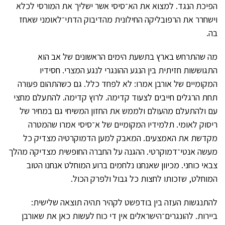
הפיכת הנגד. למצוא את הא־סיסי אשר ישליך את המורסי לכלא
וישחרר את הרפובליקה החילונית מהדיבוק הדתי־לאומני שאחז
בה.
מה שהתרחש בארץ בתשעת הימים הראשונים של אב הוא
התגוששות חזיתית בין הנגע ההונגרי לנגע המצרי. חסידיו
המקומיים של אורבן אמרו: לא לפחד כלל. גם כשהתהום פעורה
תחת הרגלים חייבים לצעוד קדימה. לרוץ קדימה. להתעלם מחצי
עם ולהתעלם מהעולם ולממש את החזון המשיחי גם במחיר של
ריסוק לאומי. תלמידיו המקומיים של א־סיסי אמרו שהמטרה
מקדשת את האמצעים. המאבק למען הדמוקרטיה מצדיק כל
מעשה אנטי־דמוקרטי. ההגנה על החברה החופשית מצדיקה מהלך
צבאי כוחני. מכיוון שאנחנו נלחמים ברוע המוחלט אנחנו הטוב
המוחלט, שזכותו לחצות כל גבול ולפרק הכול.
להתנגשות העזה בין בודפשט לקהיר תהיה תוצאה שלישית:
ביירות. להונגרים־הישראלים אין די כוח לעשות כאן את שאורבן