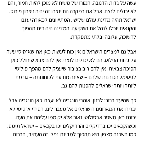
עשה על גדות הדנובה. חמורו של משיח לא מוכן להיות חמור, והם
לא יכולים לנצח. אבל אם במקרה הם ינצחו זה יהיה ניצחון פירוס.
ישראל תהיה מדינת עולם שלישי. המתייוונים לכאורה יעזבו
והקנאים יוכלו לנהל את השקיעה. המדינה היהודית תהפוך
לחשוכה, עלובה ובלתי מתפקדת.
אבל גם למצרים הישראלים אין כוח לעשות כאן את שא־סיסי עשה
על גדות הנילוס. הם לא יכולים לנצח. אין להם צבא שיחולל כאן
הפיכה צבאית. אין להם רוב בציבור שיעניק להם מהפך פוליטי
לגיטימי. הכוחנות שלהם – שאינה מודעת לכוחונותה – גורמת
ליותר ויותר ישראלים להפנות להם גב.
כך שהיעד ברור: לבנון. אוהבי הונגריה לא יעצבו כאן הונגריה אבל
יבריחו את המארונים הישראלים אל מעבר לים. חסידי א־סיסי לא
יכוננו כאן משטר אבסולוטי נאור אלא יקוממו עליהם את העם.
וכשהקנאים יכו ברדיקלים והרדיקלים יכו בקנאים – ישראל תימס.
כמו השכנה מצפון היא תהפוך למדינת נפל. זה העתיד, חברות