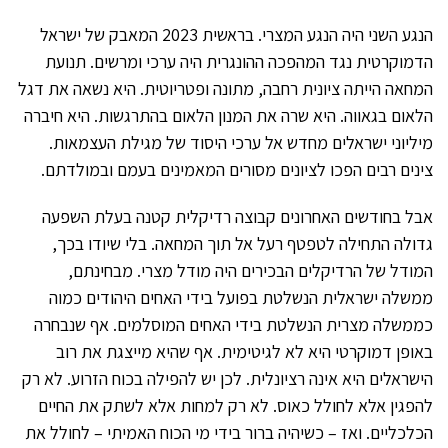
הנגע השני היה הנגע המצרי. בראשית 2023 המאבק של ישראל
הדמוקרטית נגד המהפכה ההונגרית היה ערכי ומרשים. תנועת
המחאה הייתה ציונית רחבה, מתונה ופטריוטית. היא נשאה את דגל
הלאום בגאווה. היא שרה את המנון הלאום בהתרגשות. היא חיברה
מיליוני ישראלים מחדש אל ערכי היסוד של מגילת העצמאות.
צינים רבים הפכו לציונים מסורים המאמינים בעמם ובמולדתם.
אבל בחודשים האחרונים קבוצה רדיקלית קטנה בעלת השפעה
גדולה התחילה לטפטף רעל אל תוך המחאה. בלי שיודו בכך,
המודל של הרדיקלים הבכירים היה מודל מצרי. מבחינתם,
ממשלה ישראלית הנשלטת בפועל בידי האחים היהודים כמוה
כממשלה מצרית הנשלטת בידי האחים המוסלמים. אף שנבחרה
באופן דמוקרטי היא לא לגיטימית. אף שהיא מייצגת את רוב
הישראלים היא אינה רציונלית. לכן יש להפילה בכוח הזרוע. לא רק
להפגין אלא לחולל כאוס. לא רק למחות אלא לשתק את החיים
הכלכליים. ואז – כשיהיה ברור בידי מי הכוח האמיתי – לחולל את