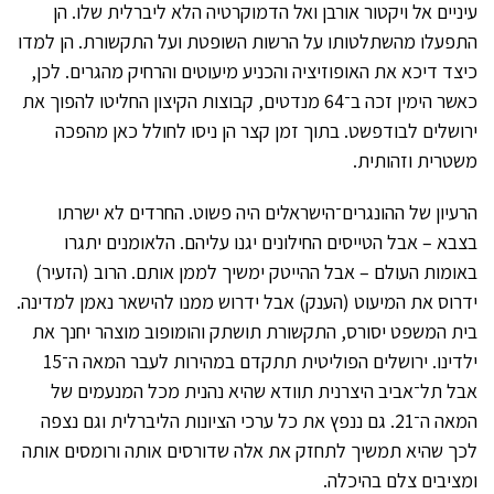
עיניים אל ויקטור אורבן ואל הדמוקרטיה הלא ליברלית שלו. הן
התפעלו מהשתלטותו על הרשות השופטת ועל התקשורת. הן למדו
כיצד דיכא את האופוזיציה והכניע מיעוטים והרחיק מהגרים. לכן,
כאשר הימין זכה ב־64 מנדטים, קבוצות הקיצון החליטו להפוך את
ירושלים לבודפשט. בתוך זמן קצר הן ניסו לחולל כאן מהפכה
משטרית וזהותית.
הרעיון של ההונגרים־הישראלים היה פשוט. החרדים לא ישרתו
בצבא – אבל הטייסים החילונים יגנו עליהם. הלאומנים יתגרו
באומות העולם – אבל ההייטק ימשיך לממן אותם. הרוב (הזעיר)
ידרוס את המיעוט (הענק) אבל ידרוש ממנו להישאר נאמן למדינה.
בית המשפט יסורס, התקשורת תושתק והומופוב מוצהר יחנך את
ילדינו. ירושלים הפוליטית תתקדם במהירות לעבר המאה ה־15
אבל תל־אביב היצרנית תוודא שהיא נהנית מכל המנעמים של
המאה ה־21. גם ננפץ את כל ערכי הציונות הליברלית וגם נצפה
לכך שהיא תמשיך לתחזק את אלה שדורסים אותה ורומסים אותה
ומציבים צלם בהיכלה.