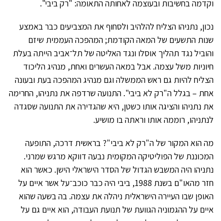
וקדמה בחשיבות ובעוצמה לאחותה התאומה: "רק ביבי".
נכון, נתניהו הצליח להלהיב ולסחוף את המצביעים כבר באמצע
שנות התשעים של המאה הקודמת; המהפכה העממית שיזם
והוביל נגד תהליך אוסלו ונגד האליטה של תל־אביב הייתה בעלת
חיוניות משל עצמה. אבל במאה העשרים ואחת, מנהיג הליכוד
הצליח להיות גם ראש הממשלה וגם מנהיג המהפכה בעת ובעונה
אחת – בגלל ה"רק לא ביבי". התנועה שרדפה את נתניהו, החרימה
את נתניהו והציגה אותו כשטן, היא שהגדירה את התנועה שסגדה
לנתניהו, רוממה אותו וראתה בו מושיע.
מה הוא המקור של ה"רק לא ביבי"? בראשית דרכה, התופעה
המכוננת של הפוליטיקה המקומית נבעה דווקא מרגש שמרני.
נתניהו היה המשבש הגדול של הסדר הישראלי הישן. כאשר הוא
חזר מהאו"ם בשנת 1988, ביבי היה כבר כוכב־על אשר איים על
האופן שבו העיירה הישראלית ניהלה את עצמה. בה בשעה שהוא
איים על ההגמוניה הגוועת של תנועת העבודה, הוא איים גם על