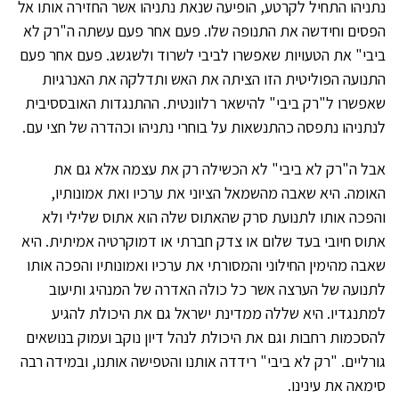
נתניהו התחיל לקרטע, הופיעה שנאת נתניהו אשר החזירה אותו אל
הפסים וחידשה את התנופה שלו. פעם אחר פעם עשתה ה"רק לא
ביבי" את הטעויות שאפשרו לביבי לשרוד ולשגשג. פעם אחר פעם
התנועה הפוליטית הזו הציתה את האש ותדלקה את האנרגיות
שאפשרו ל"רק ביבי" להישאר רלוונטית. ההתנגדות האובססיבית
לנתניהו נתפסה כהתנשאות על בוחרי נתניהו וכהדרה של חצי עם.
אבל ה"רק לא ביבי" לא הכשילה רק את עצמה אלא גם את
האומה. היא שאבה מהשמאל הציוני את ערכיו ואת אמונותיו,
והפכה אותו לתנועת סרק שהאתוס שלה הוא אתוס שלילי ולא
אתוס חיובי בעד שלום או צדק חברתי או דמוקרטיה אמיתית. היא
שאבה מהימין החילוני והמסורתי את ערכיו ואמונותיו והפכה אותו
לתנועה של הערצה אשר כל כולה האדרה של המנהיג ותיעוב
למתנגדיו. היא שללה ממדינת ישראל גם את היכולת להגיע
להסכמות רחבות וגם את היכולת לנהל דיון נוקב ועמוק בנושאים
גורליים. "רק לא ביבי" רידדה אותנו והטפישה אותנו, ובמידה רבה
סימאה את עינינו.