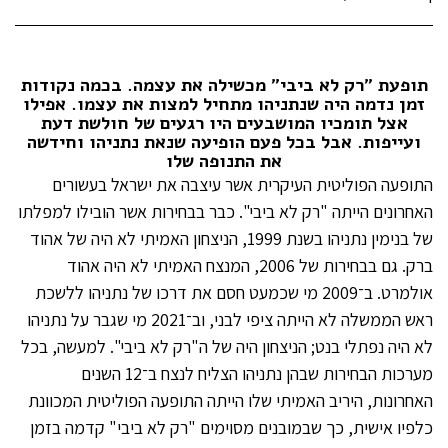
תופעת "רק לא ביבי" מכשילה את עצמה. בכמה נקודות
זמן נדמה היה שנתניהו מתחיל למצות את עצמו. אפילו
אצל תומכיו המושבעים היו רגעים של חולשת דעת
ועייפות. אבל בכל פעם הופיעה שנאת נתניהו וחידשה
את התנופה שלו
התופעה הפוליטית העיקרית אשר עיצבה את ישראל בעשורים
האחרונים הייתה "רק לא ביבי". כבר בבחירות אשר הובילו למפלתו
של בנימין נתניהו בשנת 1999, הניצחון האמיתי לא היה של אהוד
ברק. גם בבחירות של 2006, המנצח האמיתי לא היה אהוד
אולמרט. ב־2009 מי שכמעט חסם את דרכו של נתניהו ללשכת
ראש הממשלה לא הייתה ציפי לבני, וב־2021 מי שגבר על נתניהו
לא היה נפתלי בנט; הניצחון היה של ה"רק לא ביבי". למעשה, בכל
מערכות הבחירות שבהן נתניהו הצליח לנצח ב־12 השנים
האחרונות, היריב האמיתי שלו הייתה התופעה הפוליטית המכוונת
כלפיו אישית, כך שבמובנים מסוימים "רק לא ביבי" קדמה בזמן