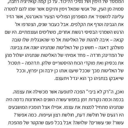
הממסד של הימין ושל נסיכי הליכוד. על כן קמה קואליציה רחבה,
סמויה מן העין, של אנשי שמאל וימין ותיקים אשר שמו להם למטרה
עליונה להשמיד את הסופרמן הפוליטי הצעיר והאנרגטי, אשר הזיז
את הגבינה וטרף את הקלפים. אבל כעבור שנים, הצטרפו אל
הרגש השמרני הבסיסי רגשות אחרים, משלימים ועוצמתיים. היו שם
קנאה – איבה לוהטת של האליטות אל מי שהאנגלית שלו טובה
משלהן; דאגה – חשש כן של האליטות שנתניהו ישנה את צביונה
של המדינה; חרדה – פחד אמיתי של האליטות שנתניהו ישלול מהן
את נכסיהן ואת מוקדי הכוח ההיסטוריים שלהן. תדהמה – תסכול
של האליטות מכך שככל שיענו אותו כן ירבה וכן יפרוץ, וככל
שייאבקו בנתניהו כך הוא יגדל ויתעצם.
ואכן, ה"רק לא ביבי" הפכה לתופעה אשר מכשילה את עצמה.
בכמה וכמה נקודות זמן בחמש־עשרה השנים האחרונות נדמה היה
שנתניהו מתחיל למצות את עצמו. אפילו אצל תומכיו המושבעים
היו רגעים של חולשת דעת, חולשת רצון ועייפות. כמה אפשר?
עשור? שני עשורים? שלושה? אבל בכל פעם שהקטר של מהפכת