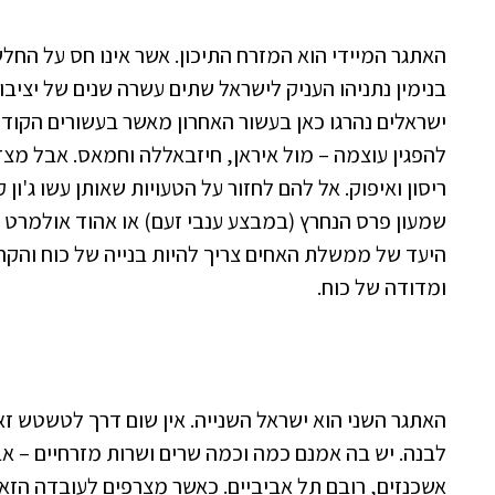
האתגר המיידי הוא המזרח התיכון. אשר אינו חס על החלש
בנימין נתניהו העניק לישראל שתים עשרה שנים של יציב
ישראלים נהרגו כאן בעשור האחרון מאשר בעשורים הקודמים
להפגין עוצמה – מול איראן, חיזבאללה וחמאס. אבל מצד 
ריסון ואיפוק. אל להם לחזור על הטעויות שאותן עשו ג'ון 
שמעון פרס הנחרץ (במבצע ענבי זעם) או אהוד אולמרט 
היעד של ממשלת האחים צריך להיות בנייה של כוח והקר
ומדודה של כוח.
האתגר השני הוא ישראל השנייה. אין שום דרך לטשטש ז
לבנה. יש בה אמנם כמה וכמה שרים ושרות מזרחיים – א
אשכנזים, רובם תל אביביים. כאשר מצרפים לעובדה הזא