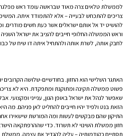
לממשלת טלאים צרה מאוד שבראשה עומד ראש מפלגה קט
צריכים להתכחש לבעייה – אלא להתמודד איתה. המשימ
להושיט יד אל אותם ישראלים אשר כעת חשים מודרים. ומ
וראש הממשלה החלופי חייבים להציב את ישראל השניה 
לחבק אותה, לשרת אותה ולהתחיל איתה דו שיח של כבוד 
האתגר השלישי הוא החזון. בחודשיים-שלושה הקרובים י
פשוט ממשלה תקינה ומתוקנת ומתפקדת. היא לא צריכה 
שאפשר לנהל את ישראל באופן הגון, ענייני ומקצועי. א
הזאת בנט ולפיד יהיו חייבים להחליט לאן פניהם. מה ה
התיקון שהם מבקשים לעשות ומה המורשת שישאירו אחריהם
חזון ממשלת השינוי לא תשרוד. כדי שההרפתקאה הישר
תסתיים כקודמותיה – עליה להגדיר את עצמה. ממשלת 