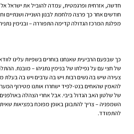
חדשה, אזרחית ופרגמטית, עמדה להוביל את ישראל אל עת
חודשים אחר כך פרצה מלחמת לבנון השנייה ושנתיים וחצ
מפלגת המרכז הגדולה קדימה התפוררה – ובנימין נתניה
כך שבפעם הרביעית שאנחנו בוחרים בשפיות עלינו לווד
של חצי עם על נפילתו של בנימין נתניהו – מובנת. ההת
צעירה שיש בה נשים רבות ויש בה ערבים ויש בה בעלת מו
להאמין שהאחים בנט-לפיד ישחררו אותנו מטירוף המערכ
של שלטון האב הגדול ביבי. אבל אחרי הצהלה באולפנים ו
השמפניה – צריך להתבונן באופן מפוכח במציאות שאיתה
להתמודד.