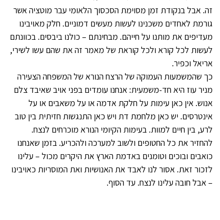
זה. אבל בנקודת זמן מסוימת הסכסוך הלאומי עבר מוטציה אשר
גורמת לאחדים משכנינו לעשות מעשים דמוניים. חלק מאויבינו
מעדיפים את מותנו על חייהם. מבחינתם – כולנו ביבסים. בכוונתם
לעשות לכל קורא ולכל קוראת של מאמר זה את שהם עשו לשירי,
אריאל וכפיר.
כך שהמשמעות העמוקה של הרצח הנורא של המשפחה הצעירה
מניר עוז היא חד-משמעית: אנחנו עומדים בפני אויב שאיבד צלם
אנוש. אין כאן עימות על חלקת אדמה או על משאבים או על
אינטרסים. יש כאן מלחמת דת ויש כאן התנגשות חזיתית בין טוב
לרע, בין חיים למוות. בעימות הקיומי הנורא מוכרחים לנצח.
להחזיר את כל החטופים ולשוב למערכה ולהכריע. בזמן שאנחנו
כואבים ובוכים וטומנים באדמת הארץ את היקרים מכול – עלינו
לזכור זאת. אסור לנו לאבד את האנושיות ואת המוסריות כאויבינו
– אבל חובה עלינו לנצח. עד הסוף.
© 2026 כל הזכויות שמורות