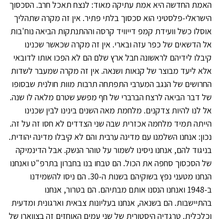
האמת החדשה היא אמת עתיקה מאוד: לנצח תאכל חרב. הסכסוך
הישראלי-פלסטיני הוא סכסוך בלתי פתיר. אין זה מקרה שתהליך
אוסלו כשל וועידת קמפ דייוויד קרסה וההתנתקות הביאה נוח'בות
אל הדשאים של כפר עזה ובארי. אין זה מקרה שכאשר שכנינו
קיבלו לידיהם לראשונה חבל ארץ שלם הם לא הפכו אותו לדובאי
אלא ליעד מבוצר של קנאות ושנאה. אין זה מקרה שמעבר לשדות
החרושים של הנגב המערבי התפתחה תרבות מוות חולנית שבסופו
של דבר הביאה לרצח הברברי של חף מפשע שטרם מלאה לו שנה.
אל לנו להיות צדקנים. מלחמת מאה השנים בינינו לבין שכנינו
הייתה תמיד מלחמה אכזרית שבה שני הצדדים לא חסו זה על זה.
נכון: אנחנו השלמנו עם מדינה ערבית והם לא קיבלו מדינה יהודית.
בניגוד להם, אנחנו ניסינו לשמור על טוהר הנשק. אבל הדינמיקה
של הסכסוך סחפה את הכול. הם טבחו בנו בחברון בתרפ"ט ואנחנו
הנחנו מטעני נפץ בשוקיהם בשנות ה-30. הם ניסו להשמידנו
ב-1948 ואנחנו הנסנו אותם מבתיהם. הם בטרור, אנחנו
בהתיישבות. הם בשנאה, אנחנו בעליונות צבאית וארגונית ומדעית
וכלכלית. טרגדיה היסטורית של שני עמים האוחזים זה בצווארו של