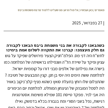
מאמרים
/
כאן ועכשיו
/ אל מול הרוע: מה שעלינו ללמוד מרצח משפחת ביבס
|
27 בפברואר, 2025
כשהבאנו לקבורה את בני משפחת ביבס הבאנו לקבורה
גם חלק מעצמנו: קברנו את התקווה לשלום אמת בימינו
לתש"ח היה דני מס. הפלמ"חניק הצעיר מירושלים שפיקד על גוש
עציון ופיקד על שיירת הל"ה ושנפילתו בראשיתה של המלחמה כמו
בישרה את נפילתם של אלפים מבני דורו על קוממיות ישראל.
למלחמת ששת הימים היה יוסי בן חנן. קצין המבצעים של חטיבה 7
שהתצלום שלו רוחץ בתעלת סואץ כשהוא מניף קלצ'ניקוב באוויר
היה לסמל המובהק של הניצחון המוחלט. למלחמת יום הכיפורים
היה אבי לניר. מפקד טייסת 101 שמילא משימות אסטרטגיות
רגישות, נפל בשבי הסורי ומת בגבורה בכלא בדמשק. ואילו
למלחמה של 7 באוקטובר יש את שירי, אריאל וכפיר ביבס. האם