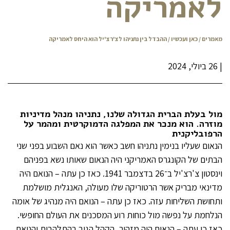
לאמריקה
מאמרים
/
כאן ועכשיו
/ ההבדל בין נתניהו לצ'רצ'יל הוא היחס לאמריקה
|
26 ביולי, 2024
מול בעלת הברית הגדולה שלנו, נתניהו מנהל מדיניות
מוזרה. הוא מנכר את המפלגה הדמוקרטית ומהמר על
הרפובליקנית
הנאום שעליו בנימין נתניהו חשב כאשר הוא נאם השבוע בפני שני
הבתים של הקונגרס האמריקני היה הנאום שאותו נשא בפניהם
וינסטון צ'רצ'יל ב־26 בדצמבר 1941. כאז כן עתה – הנואם היה
מדינאי מבריק אשר הרטוריקה שלו מעולה, האנגלית מושלמת
ותחושת השליחות עזה. כאז כן עתה – הנואם היה מנהיג של אומה
הנלחמת על נפשה מול כוחות רוע המסכנים את העולם החופשי.
כאז כן עתה – הנאום היה מזהיר, הקהל הגיב בהתלהבות והנואם