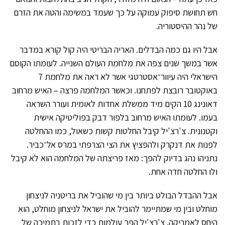
חש תחושת סיפוק עמוקה על כך שעמד במשימה והטה את הזרם
של נהר ההיסטוריה.
אבל היו גם כמה הבדלים. האריה הבריטי היה קול קורא במדבר
אשר במשך שנים צפה את מלחמת העולם השנייה. לעומתו הקוסם
הישראלי היה עיוור־אסטרטגי אשר לא ראה את מלחמת 7
באוקטובר רובצת לפתחנו. וכאשר המלחמה פרצה – האיש מרחוב
דאונינג 10 הקים מיד ממשלת אחדות לאומית ועורר השראה
בעמו. לעומתו האיש מרחוב בלפור דבק בפוליטיקה אישית
וקטנונית. צ'רצ'יל קיבל החלטות קשות כשאול, כמו ההחלטה
לפנות את דנקרק ולהפציץ את הצי הצרפתי במרס אל־כביר.
נתניהו נהג בדיוק להפך: מאז פריצתה של המלחמה הוא לא קיבל
ולו החלטה חדה אחת.
אבל ההבדל הבולט ביותר בין מי שהוביל את בריטניה לניצחון
מוחלט ובין מי שמתיימר להוביל את ישראל לניצחון מוחלט, הוא
היחס לאמריקה. צ'רצ'יל הפך עולמות כדי לזכות בתמיכה של