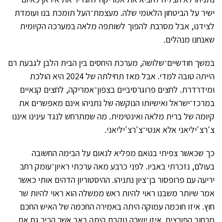
ישיר על הביטחון הלאומי שלה. מעצמת־העל תומכת בנו ועומדת
לצידנו, אבל מסרבת להפוך לשותפה מלאה במערכה הקיומית
שאנחנו מנהלים.
במשך חודשיים־שלושה, מערכת היחסים בין הבית הלבן לגבעת רם
הייתה טובה למדי. אבל מאז תחילתה של 2024 היא הולכת
ומידרדרת. לחצים פרוגרסיביים בצפון־אמריקה, לחצים קנאיים
במרכז־ישראל ואישיותו הנוקשה של נתניהו אינם מאפשרים את
קיומה של ברית מלאה ואינטימית. מה שמתרחש לנגד עינינו איננו
צ'רצ'יליאני אלא אנטי־צ'רצ'יליאני.
כך שכאשר צפיתי בנואם מפליא לנאום על הבימה החשובה
בעולם, נזכרתי באביו. לפני כרבע מאה ערכתי ראיון־עומק רחב
יריעה עם פרופסור בן־ציון נתניהו. ההיסטוריון הדהים אותי כאשר
אמר שיותר משבנו ראוי להיות ראש ממשלה הוא ראוי להיות שר
חוץ. איזו חוכמה עמוקה היתה באמירה החכמה של האיש החכם
מרחוב הפורצים. איזו יושרה נוקבת היתה באב אשר הכיר גם את