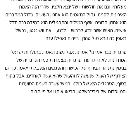
מעלותיו וגם את חולשותיו של יוצא חלציו. שהרי הנה האמת
האירונית לפנינו: גדול הנואמים הוא אחרון העושים. גדול המדברים
הוא אחרון הבונים. אשף המילים והתרגילים הוא במידה רבה חדל
אישים. האיש אשר יודע לכבוש – לרגע – את וושינגטון, נכשל
באופן כה נורא מול טהרן, ביירות ואפילו עזה.
טרגדיה כבר אמרנו? אמרנו. אבל נשוב ונאמר. בתולדות ישראל
המודרנית לא היתה עוד טרגדיה מצמררת כמו הטרגדיה של
בנימין נתניהו. הצירוף של הכישרון והפגמים הוא בלתי ייאמן. כך גם
הצירוף של העוול שנעשה לו והעוול שהוא עשה לאחרים. אבל בסוף
בסוף, הטרגדיה היא של כולנו. חמש־עשרה השנים הסוערות
והמיוסרות של ביבי־בשלטון הביאו אותנו אל פי תהום.
© 2026 כל הזכויות שמורות
עיצוב:
דוד ויוסף