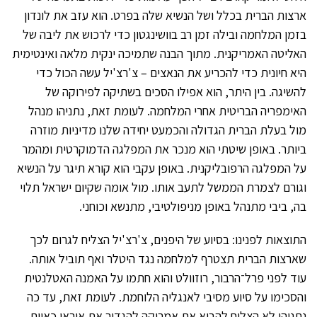
ארצות הברית בכלל ושל הנשיא שלה בפרט. הוא עזב את לונדון
בזמן המלחמה ובילה זמן רב בוושינגטון כדי לרכוש את ליבה של
האליטה האמריקנית. מתוך הבנה שתמיכה ינקית מלאה ואינטימית
היא חיונית כדי להכריע את הנאצים – צ'רצ'יל עשה הכול כדי
להשיגה. בין היתר, הוא אפילו הסכים בשתיקה לפירוקה של
האימפריה הבריטית אחרי המלחמה. לעומת זאת, נתניהו מנהל
מול בעלת הברית הגדולה והכמעט יחידה שלנו מדיניות מוזרה
ביותר. באופן שיטתי הוא מנכר את המפלגה הדמוקרטית ומהמר
על המפלגה הרפובליקנית. באופן עקבי הוא קורא תיגר על הנשיא
וגורם לצמרת הממשל לתעב אותו. מול אומה שקיום ישראל תלוי
בה, ביבי מתנהל באופן מניפולטיבי, מתנשא וכוחני.
התוצאות לפנינו: בסיוע של היפנים, צ'רצ'יל הצליח לגרום לכך
שארצות הברית תצטרף למלחמה נגד היטלר ואף תוביל אותה.
עוד לפני פרל־הרבור, רוזוולט והוא חתמו על האמנה האטלנטית
והסכימו על סיוע מסיבי לאנגליה הלוחמת. לעומת זאת, עד כה
נתניהו לא הצליח להביא את אמריקה להגדיר את איראן כאיום