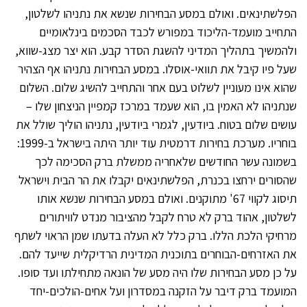
הפלשתינאים. ואולם במסע הבחירות שנשא את נתניהו לשלטון,
התחייב מועמד-הליכוד במפורש לכבד הסכמים בינלאומיים
ולהמשיך בתהליך המדיני להשגת הסדר קבע. הוא יצר מצג-שווא,
שעל פיו קיבל את תוואי-אוסלו. במסע הבחירות נתניהו אף הצהיר
שהוא אינו מעוניין לשלוט בעם אחר והתחייב להשיג שלום. השלום
שנתניהו לא האמין בו, הוא שעמד במרכז קמפיין הניצחון שלו –
עושים שלום בטוח. ביודעין, לגמרי ביודעין, נתניהו הוליך שולל את
בוחריו. מערכת בחירות דרמטית עוד יותר היתה בישראל ב-1999:
בשמונה עשר החודשים שלאחריה ממשלת ברק הסכימה לכך
שהסורים ירחצו בכנרת, הפלשתינאים יקבלו את הר הבית וישראל
תיסוג לקווי 67' מתוקנים. ואולם במסע הבחירות שנשא אותו
לשלטון, אהוד ברק לא טרח לקבל מהציבור מנדט לוויתורים
מרחיקי הלכת הללו. ברק כלל לא העלה בדעתו שמן הראוי לשתף
את האזרחים-הבוחרים בתוכנית המדינית הרדיקלית שייעד להם.
על כן מסע הבחירות שלו היה מסע של הונאה מתחילתו ועד סופו.
המועמד ברק דיבר על הזקנה במסדרון ועל אחים-הולכים-יחד