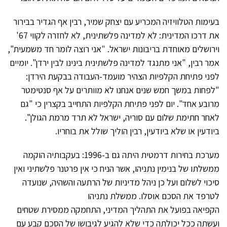
בעימות הטלוויזיה המכריע עם יצחק שמיר, רבין אף הגדיר בבירור
את דרכו המדינית: לא למדינה פלשתינית, לא לחזרה לקווי 67'
וירושלים מאוחדת בריבונות ישראל. "אני רוצה לומר חד משמעית",
אמר רבין, "אני מתנגד למדינה פלשתינית בינינו לבין ירדן". יומיים
לפני פתיחת הקלפיות הצהיר מועמד-העבודה בבקעת הירדן:
"לפחות במשך חמש שנים אנחנו לא מוותרים על אף סנטימטר
מרובע אחד". יום לפני פתיחת הקלפיות התחייב בקצרין כי "גם
לאחר חתימת שלום עם סוריה, ישראל לא תרד מרמת הגולן".
ביודעין או שלא ביודעין, רבין הוליך שולל את בוחריו.
מערכת בחירות דרמטית היתה גם ב-1996: בעקבותיה הוקמה
ממשלתו של בנימין נתניהו, אשר הניח כי אין פרטנר פלשתיני ואין
סיכוי לשלום ועל כן ניהל מדיניות של הרתעה והשהיה, שנועדה
לטרפד את הסכם אוסלו. ממשלת נתניהו
הקפיאה בפועל את התהליך המדיני, התחמקה ממסירת שטחים
ועשתה ככל יכולתה כדי שלא להגיע לגיבושו של הסכם קבע עם