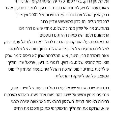
ועל שלטון החוק, בלי לספר כלל על הניסוי הקיומי הגרנדיוזי
שאותו עמד לבצע למחרת הבחירות. ביודעין, לגמרי ביודעין, אהוד
ברק הוליך שולל את בוחריו. על הבחירות של 2001 אין צורך
להכביר מלים. הזיכרון המשעשע עדיין צרוב
בתודעה: אריאל שרון מנהיג לשלום. אחרי שישים ההרוגים
הראשונים ולפני שש מאות ההרוגים הנוספים,
הסבא-הטוב-על-הטרקטורון הבטיח להוליך את כולנו אל עתיד ירוק
לצליליו המתוקים של שרון-יביא-שלום. בתוך תוכה של מלחמה
שאת חומרתה הבין היטב, איש-המלחמה שרון לא היסס לומר שרק
הוא יכול להביא שלום. ביודעין, לגמרי ביודעין, אריאל שרון הוליך
שולל את בוחריו. דפוס הולכת השולל היה בעשור האחרון לדפוס
המעצב של הפוליטיקה הישראלית.
בתקופה שבה אזרחי ישראל עמדו מול הכרעות של חיים ומוות,
מנהיגים מימין ומשמאל שיטו בהם פעם אחר פעם. בארבע מערכות
בחירות רצופות קניית-השלטון התבצעה באמצעות יצירת מצגי
שווא, שרוקנו את התהליך הדמוקרטי מתוכן והפכו את החיים