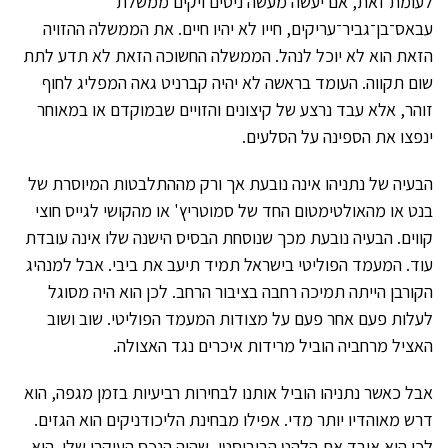
לעומת זאת, אם יעשה מעשה ניסים ויקים ממשלת
עבאס־בן־גביר־עריקים, חייו לא יהיו חיים. את הממשלה ההזויה
הזאת הוא לא יוכל לנהל. הממשלה החשוכה הזאת לא תדע לתת
שום תקווה. העומד בראשה לא יהיה קברניט גאה המפליג לחוף
זוהר, אלא עבד נרצע של קיצונים והזויים שבמוקדם או במאוחר
ינפצו את הספינה על הסלעים.
הבעיה של נתניהו אינה נובעת אך ורק מההתלבטות המיוסרת של
בנט או מהאולטימטום החד של סמוטריץ' או מהקושי לגייס חוצי
קווים. הבעיה נובעת מכך שנוסחת הבסיס הישנה שלו אינה עובדת
עוד. המעמד הפוליטי בישראל תמיד תיעב את ביבי. אבל למנהיג
הקורבן הייתה תמיכה רחבה בציבור הרחב. לכן הוא היה מסוגל
לעלות פעם אחר פעם על מצודות המעמד הפוליטי. שוב ושוב
האציל מרחביה הוביל מרידות איכרים נגד האצולה.
אבל כאשר נתניהו הוביל אותנו לבחירות רביעיות בזמן מגפה, הוא
דרש מאוהדיו יותר מדי. אפילו מבחינת הליכודניקים הוא הגזים.
לכן הוא איבד את הלהט הביביסטי, שהיה הנכס העיקרי שלו. הוא