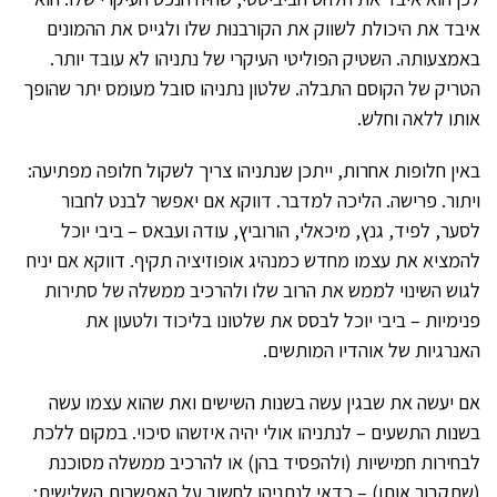
איבד את היכולת לשווק את הקורבנוּת שלו ולגייס את ההמונים
באמצעותה. השטיק הפוליטי העיקרי של נתניהו לא עובד יותר.
הטריק של הקוסם התבלה. שלטון נתניהו סובל מעומס יתר שהופך
אותו ללאה וחלש.
באין חלופות אחרות, ייתכן שנתניהו צריך לשקול חלופה מפתיעה:
ויתור. פרישה. הליכה למדבר. דווקא אם ‏יאפשר לבנט ‏לחבור
לסער, לפיד, גנץ, מיכאלי, הורוביץ, עודה ועבאס – ביבי יוכל
להמציא את עצמו מחדש כמנהיג אופוזיציה תקיף. דווקא אם יניח
לגוש השינוי לממש את הרוב שלו ולהרכיב ממשלה של סתירות
פנימיות – ביבי יוכל לבסס את שלטונו בליכוד ולטעון את
האנרגיות של אוהדיו המותשים.
אם יעשה את שבגין עשה בשנות השישים ואת שהוא עצמו עשה
בשנות התשעים – לנתניהו אולי יהיה איזשהו סיכוי. במקום ללכת
לבחירות חמישיות (ולהפסיד בהן) או להרכיב ממשלה מסוכנת
(שתקבור אותו) – כדאי לנתניהו לחשוב על האפשרות השלישית: