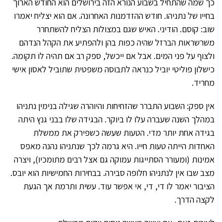
כך שמה שהתחיל בשבוע הנורא הזה בירושלים הוא החודש הארוך
בחייו של נתניהו. חודש ההזדמנות האחרונה. אם הוא יצליח יאמרו
שוב: קוסם. הודיני. האיש שגם במצולות הצליח להשתחרר
משרשראות הברזל שהיה כפות בהן ולהפתיע את הקהל הנדהם
ולצוף על פני המים. אבל אם ייכשל, ספק רב אם תהיה לו תקומה.
כישלון פוליטי יוביל כנראה לתבוסה משפטית שתוביל לאסון אישי
מחריד.
אין ספק: השבוע התברר שהזחיחות והיוהרה שגילה בנימין נתניהו
במהלך השנה שעברה עלו לו ביוקר. הבגידה שלו בבני גנץ היתה
בגידה אחת יותר מדי. הטעות שעשה כשפירק את ממשלת
האחדות הייתה טעות חייו. היא גרמה לכך שנתניהו נהנה מאפס
אמינות (ומעורר הסתייגות עמוקה גם אצל רבים מתומכיו), ויצרה
מצב שבו אין לנתניהו חלופה סבירה. בבחירות החמישיות הוא יובס.
הציבור יאמר לו די, די, אי אפשר עוד. עשית ותרמת אך הגעת
לקצה הדרך.