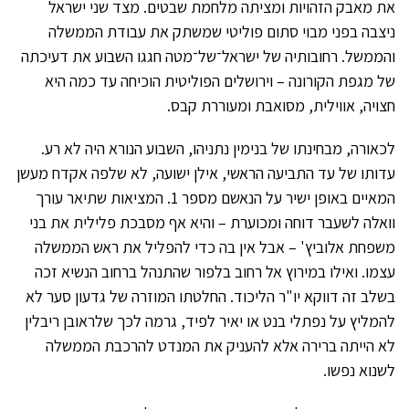
את מאבק הזהויות ומציתה מלחמת שבטים. מצד שני ישראל
ניצבה בפני מבוי סתום פוליטי שמשתק את עבודת הממשלה
והממשל. רחובותיה של ישראל־של־מטה חגגו השבוע את דעיכתה
של מגפת הקורונה – וירושלים הפוליטית הוכיחה עד כמה היא
חצויה, אווילית, מסואבת ומעוררת קבס.
לכאורה, מבחינתו של בנימין נתניהו, השבוע הנורא היה לא רע.
עדותו של עד התביעה הראשי, אילן ישועה, לא שלפה אקדח מעשן
המאיים באופן ישיר על הנאשם מספר 1. המציאות שתיאר עורך
וואלה לשעבר דוחה ומכוערת – והיא אף מסבכת פלילית את בני
משפחת אלוביץ' – אבל אין בה כדי להפליל את ראש הממשלה
עצמו. ואילו במירוץ אל רחוב בלפור שהתנהל ברחוב הנשיא זכה
בשלב זה דווקא יו"ר הליכוד. החלטתו המוזרה של גדעון סער לא
להמליץ על נפתלי בנט או יאיר לפיד, גרמה לכך שלראובן ריבלין
לא הייתה ברירה אלא להעניק את המנדט להרכבת הממשלה
לשנוא נפשו.