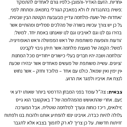
חריות. הזעם האדיר-והמובן-כלפיו גורם לאחדים להתמקד
פשית בהתנגדות לו ולא במאבק הגורלי בחמאס. ומתחת לפני
אחדות-של-שעת-מלחמה עדיין מבעבעת הקטטה הבין שבטית.
ל כן יש צורך עכשיו בשורה של מהלכים סמליים ומהותיים אשר
בהירו גם לנו וגם לאויבינו וגם לנו שאנחנו באמת יחד. למשל:
ודעות והופעות משותפות של ראש הממשלה וראש האופוזיציה.
משל: הקמה של מועצת מלחמה אשר תיתן גיבוי לקבינט
מלחמה ושבה יהיו חברים בעלי כישורים ייחודיים מכל המחנות
ציונים. עשייה משותפת של מעשים מאחדים אשר יבהירו שכעת
ין ימין ואין שמאל. כולנו עם אחד – מלוכד וחזק – אשר נחוש
נצח את אויביו ולמגר את הרוע.
באית:
צה"ל עומד בפני המבחן הדרמטי ביותר שאותו ידע אי
פעם. אחרי שהתאושש מהמהלומה של 7 באוקטובר הוא גייס
ילואים, ריכז כוחות ונערך למלחמה טוטלית. אבל המערכה
לולה להיות כבדה. אויבינו ינסו להפתיע אותנו ולהכות בנו ולפתוח
זיתות חדשות. על כן צריך לא רק לתמוך בצבא אלא לתגבר