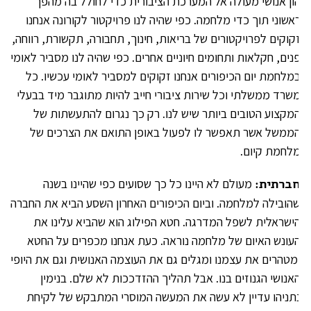
ון אנושי מעולה אל המערכת הציבורית כדי לחולל בה מהפך
אשוני תוך כדי מלחמה. כפי שהיה לנו פרויקטור לקורונה אנחנו
קוקים לפרויקטורים של בריאות, חינוך, תחבורה, תקשורת, רווחה,
נים, חקלאות ותחומים חיוניים אחרים. כפי שהיה לנו מסביר לאומי
מלחמת יום הכיפורים אנחנו זקוקים למסביר לאומי עכשיו. כל
שרד ממשלתי וכל שירות ציבורי חייב להיות מתוגבר מיד בבעלי
מקצוע הטובים ביותר שיש לנו. רק כך נגרום להתעשתות של
ממשל אשר תאפשר לו לפעול באופן התואם את הצרכים של
לחמת קיום.
ברתית:
מעולם לא היינו כל כך שסועים כפי שהיינו בשנה
הובילה למלחמה. וביום הכיפורים האחרון השסע הביא את החברה
ישראלית לשפל המדרגה. חטא הפילוג הוא שהביא עלינו את
עונש האיום של מלחמה נוראה. כעת אנחנו מכפרים על החטא
מטהרים את עצמנו ומגלים גם את העוצמה האנושית וגם את היופי
אנושי הגנוזים בנו. אבל תהליך ההזדככות לא שלם. בנימין
תניהו עדיין לא עשה את המעשה המוסרי המתבקש של לקיחת