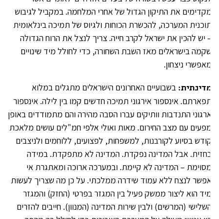
קדימים את התיקון הגדול של אחרי המלחמה. במקביל לגיבוש
וכנית המערכה, להכשרת הכוחות ולגיוס של תמיכה בינלאומית
 יש להכין את ישראל לקרב חייה. צריך לנצל את הרוח הגדולה
קמה בישראלים מאז השבת השחורה, כדי לחולל מיד שינויים
אפשרי ניצחון.
דינתית:
בשבועיים האחרונים הישראלים מתגלים במלוא
פארתם. אינספור אירגוני תמיכה חדשים קמו בין לילה. אינספור
רגוני התנדבות וותיקים עברו הסבה מהירה והם מתמודדים באופן
פעים עם מצב החירום. מאות ואולי אלפי חמ"לים עושים מלאכת
ודש בסיוע לקורבנות, למשפחות, לפצועים, ללוחמים ולניצבים
חזית. אבל המדינה נפקדת. המדינה לא מתפקדת. במידה
סוימת – המדינה לא קיימת. ובמערכה ארוכה ומאתגרת אי
פשר לנצח ללא עמוד שידרה ממלכתי. על כן מה שצריך לעשות
יד הוא ליצור ממשק פעיל בין המגזר בפרטי (החזק) והמגזר
שלישי (המרשים) ולבין שירות המדינה (המנוון). חייבים להזרים