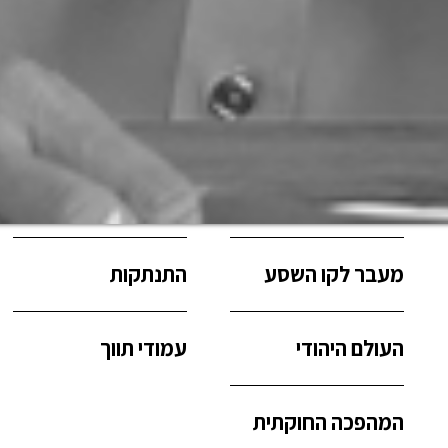
מסע ישראלי – קול
בחירות 2022
עם
ראיונות
נתניהו
מעבר לקו השסע
התנתקות
העולם היהודי
עמודי תווך
המהפכה החוקתית