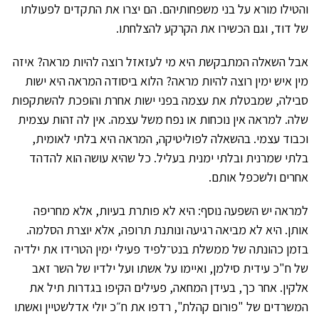
והטילו מורא על בני משפחותיהם. הם יצרו את התקדים לפעולתו
של דוד, וגם הכשירו את הקרקע להצלחתו.
אבל השאלה המתבקשת היא מי לעזאזל רוצה להיות מראה? איזה
מין איש ימין רוצה להיות מראה? הלוא ביסודה המראה היא ישות
סבילה, שמבטלת את עצמה בפני ישות אחרת והופכת להשתקפות
שלה. למראה אין נוכחות או נפח משל עצמה. אין לה זהות עצמית
וכבוד עצמי. בהשאלה לפוליטיקה, המראה היא בלתי לאומית,
בלתי שמרנית ובלתי ימנית בעליל. כל שהיא עושה הוא להדהד
אחרים ולשכפל אותם.
למראה יש השפעה נוסף: היא לא פותרת בעיות, אלא מחריפה
אותן. היא לא מביאה רגיעה ונותנת תרופה, אלא יוצרת הסלמה.
בזמן כהונתה של ממשלת בנט־לפיד פעילי ימין הטרידו את ילדיה
של ח"כ עידית סילמן, ואיימו על אשתו ועל ילדיו של השר זאב
אלקין. אחר כך, בעידן המחאה, פעילים הקיפו בגדרות תיל את
המשרדים של "פורום קהלת", רדפו את ח״כ יולי אדלשטיין ואשתו