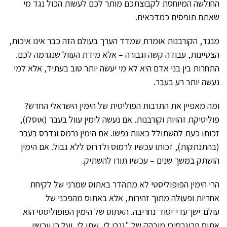
החולשה המיוחסת לקבוצתכם מותר לכם לעשות הכול נגד מי
שאתם תופסים כמדכאים.
מנגד, הקורבנוּת אומרת שמדד הערך בעולם הזה כבר אינו איכות,
הצטיינות, עבודה קשה וגבורה – אלא מידת העוול שנגרמה לכם.
התחרות בין בני אדם היא לא מי יעשה יותר טוב בעתיד, אלא למי
נעשה יותר רע בעבר.
ומה מאפיין את התרבות הפוליטית של הימין הישראלי החדש?
פוליטיקת זהויות וקורבנוּת. אם נעשה לימין עוול בעבר (אוסלו),
זכותו כעת להשתולל כאוות נפשו. אם הימין נרמס ונדרס בעבר
(בהתנתקות), זכותו עכשיו לרמוס ולדרוס ללא גבול. אם הימין
הושתק במשך שנים – עכשיו תורו להשתיק.
הרי הימין הפופוליסטי לא מתהדר באתוס שמרני של לקיחת
אחריות ופעולה מתוך זהירות, אלא באתוס מהפכני של
עולם־ישן־עדי־יסוד־נחריבה. האתוס של הימין הפופוליסטי הוא
אתוס פרוגרסיבי מובהק של "גנבו לי, שתו לי, ועל כן עכשיו