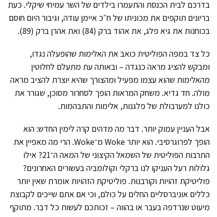
בדרכם לבית הכנסת והתעמרו בילדים של השר עמיחי שיקלי. כעת
בריונים תוקפים את מכוניתו של ח״כ איימן עודה, וגיבור היום חוסם
בכוחנות את גיא פלג, את אהוד ברק (84) ואת אהרן ברק (89).
כל צד במפה הפוליטית כואב את האלימות שהופעלה נגדו,
ומבקש להציג מראה כנגדה – ובאותה עת מתעלם לחלוטין
מהאלימות שהוא עצמו מפעיל ומהצורך שהיא יוצרת להציב מראה
מולה. חד גדיא. משחק המראות הופך לסחרור מסוכן, שגורר את
כולנו למערבולת של פלגנות, אלימות והתבהמות.
אבל העניין עמוק יותר. דבר מה מדהים קרה לימין החדש: הוא
הופך לפרוגרסיבי. הוא יותר Woke מ־Woke. הרי מה מאפיין את
התרבות הפוליטית של השמאל הקיצוני של המאה ה־21? אילו
גלולות רעל העניקו לנו ברקלי וקולומביה בעשורים האחרונים?
פוליטיקת זהויות וקורבנוּת. פוליטיקת הזהויות אומרת שאין יותר
כללים אוניברסליים החלים על כולם, וכי אם אתם שייכים לקבוצת
מיעוט שנרדפה בעבר או בהווה – זכותכם לעשות כל דבר. מתוקף