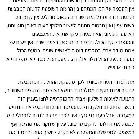
הסכמה על הקו המתחם בין הרשות המחוקקת לרשות השופטת.
אין הסכמה על הקו המתחם בין הרשות השופטת לרשות המבצעת.
הכנסת ירודה ומתלהמת ושורר בה כאוס מוחלט. אין קונצנזוס
בשום עניין ואין נורמות נוהגות ליישוב חילוקי דעות באופן הוגן והגון.
האתוס ההגמוני הוא המטרה־מקדשת־את־האמצעים
והמנצח־לוקח־הכול. והחמור ביותר: אין רצפה ישרה. אין יישום של
אמת מידה אחת במקרים דומים לאנשים שונים. כמעט הכול
מוטה. כמעט הכול תלוי־אג'נדה. כמעט הכול מגזרי או מפלגתי או
כיתתי או אישי.
את העדות הטרייה ביותר לכך מספקת ההחלטה המתגבשת
להקים ועדת חקירה ממלכתית בנושא הצוללות. הדגלים השחורים,
התנועה לאיכות השלטון ואבירי הדמוקרטיה לחצו בעניין הזה
במשך שנים. גם חלק גדול מהממסד הביטחוני בגמלאות התגייס
למערכה. אבל כעת בני גנץ ויאיר לפיד מנסים לגרום לנפתלי בנט
לממש את החלום: להקים טריבונל עליון שיחקור את מה שהיועץ
המשפטי לממשלה והמשטרה לא חקרו. לחשוף אחת ולתמיד את