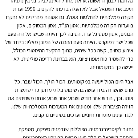
מלחמת לבנון הראשונה או את מחדל האינפלציה. בנימין נתניהו
תיעב את השמאל אבל לא העלה בדעתו להקים ב־1996 ועדת
חקירה ממלכתית להחלטות אוסלו. גם אסונות מחרידים לא נחקרו
בוועדות חקירה ממלכתיות: אסון הנ"ד, אסון המסוקים, אסון
הבונים, אסון פסטיגל ערד. הסיבה לכך הייתה שבישראל היה פעם
שכל ישר דמוקרטי. הייתה פעם ההבנה של המובן מאליו: בידוד של
אירוע מסוים, קשה ככל שיהיה, מתוך ההקשר ההיסטורי הכולל,
כדי להשמיד כוח אופוזיציוני, הוא בבחינת רדיפה פוליטית. לא
ייעשה כך במקומותינו.
אבל היום הכול ייעשה במקומותינו. הכול הולך. הכול עובר. כל
גורם שהשררה בידו עושה בה שימוש בלתי מרוסן כדי שתשרת
אותו. וכך, חודש אחר חודש ושבוע אחר שבוע אנחנו משחיתים את
הזירה הציבורית שלנו ומנוונים את המערכות הממלכתיות שלנו.
לנגד עינינו מוסדות חיוניים וערכים בסיסיים נרקבים.
נחזור לקיסריה־גרמניה. הצוללות שגרמניה סיפקה, מספקת
ותספק לישראל הן חלק חיוני מרשת הביטחון האסטרטגית