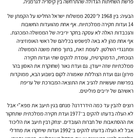
פרשת השחיתות הגדולה שהתרחשה בין קיסריה לגרמניה.
הבעיה: בין 1968 ל־2020 ממשלות ישראל החליטו על הקמתן של
14 ועדות חקירה ממלכתיות. אף אחת מהוועדות החשובות
והנכבדות האלה לא עסקה בחקר יריביה של הממשלה המכהנת.
אף אחת מהן לא באה לפשפש בכליהם של ראשי האופוזיציה
ומתנגדי השלטון. לעומת זאת, בתוך פחות משנה הממשלה
הנוכחית, הדמוקרטית, עומדת להקים שתי ועדות חקירה
ממלכתיות שזה ייעודן. גם ועדת נאור (שחוקרת את האסון בהר
מירון) וגם ועדת הצוללות שאמורה לקום בשבוע הבא, ממוקדות
בפרשות שעשויות להניב את התוצאה המבורכת של עריפת
ראשיהם של יריבים פוליטים.
רוצים להבין עד כמה הידרדרנו? מנחם בגין תיעב את מפא"י אבל
לא העלה בדעתו להקים ב־1977 ועדת חקירה ממלכתית שתחקור
את ההסתאבות של חברות העובדים. יצחק רבין תיעב את הליכוד
אבל לא העלה בדעתו להקים ב־1992 ועדות שיחקרו את מחדלי